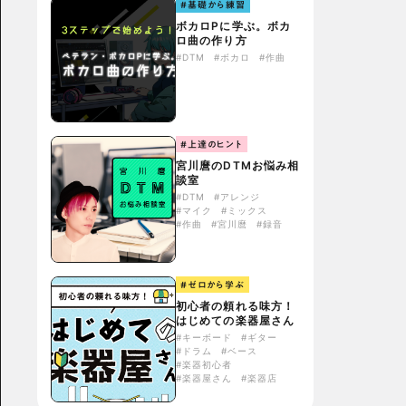
#基礎から練習
ボカロPに学ぶ。ボカ
ロ曲の作り方
#DTM
#ボカロ
#作曲
#上達のヒント
宮川麿のDTMお悩み相
談室
#DTM
#アレンジ
#マイク
#ミックス
#作曲
#宮川麿
#録音
#ゼロから学ぶ
初心者の頼れる味方！
はじめての楽器屋さん
#キーボード
#ギター
#ドラム
#ベース
#楽器初心者
#楽器屋さん
#楽器店