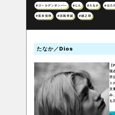
#ゴールデンボンバー
#じん
#たなか
#はた
#宮本佳林
#淡路幸誠
#雄之助
たなか
／Dios
【
現
手
ト
文
み
も