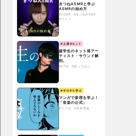
きつねASMRと学ぶ
ASMRの始め方
#ASMR
#きつねASMR
#マイク
#上達のヒント
超学生のネット発アー
ティスト・サウンド解
剖。
#DTM
#歌ってみた
#ゼロから学ぶ
マンガで楽理を学ぶ！
「音楽の公式」
#マンガ
#音楽理論