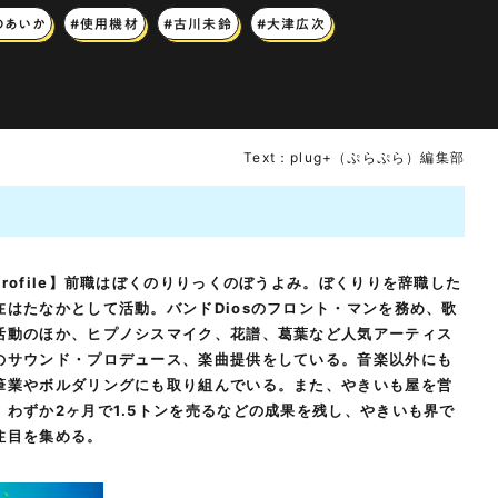
のあいか
#使用機材
#古川未鈴
#大津広次
Text：plug+（ぷらぷら）編集部
Profile】前職はぼくのりりっくのぼうよみ。ぼくりりを辞職した
在はたなかとして活動。バンドDiosのフロント・マンを務め、歌
活動のほか、ヒプノシスマイク、花譜、葛葉など人気アーティス
のサウンド・プロデュース、楽曲提供をしている。音楽以外にも
筆業やボルダリングにも取り組んでいる。また、やきいも屋を営
、わずか2ヶ月で1.5トンを売るなどの成果を残し、やきいも界で
注目を集める。