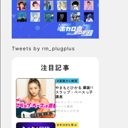
Tweets by rm_plugplus
注目記事
#基礎から練習
やまもとひかる 爆誕!!
スラップ・ベースっ子
講座
#スラップ・ベース
#ベース練習
#やまもとひかる
#ゼロから学ぶ