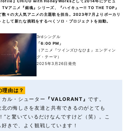
rofile】CHiCO with HoneyWorksとして2014年にデビュ
。TVアニメ『銀魂』シリーズ、『ハイキュー!! TO THE TOP』
ど数々の大人気アニメの主題歌を担当。2023年7月よりボーカリ
トとして新たな挑戦をするべくソロ・プロジェクトを始動。
3rdシングル
「6:00 PM」
（アニメ『ツインズひなひま』エンディン
グ・テーマ）
2025年3月26日発売
の理由は？
カル・シューター
『VALORANT』
です。
敗北の悔しさを友達と共有できるのがとても
！”と驚いているだけなんですけど（笑）。こ
も好きで、よく観戦しています！