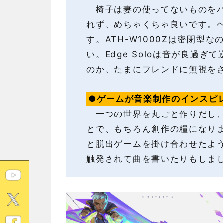
椅子は妻の使ってないものをパ
れず、めちゃくちゃ良いです。
す。ATH-W1000Zは密閉型
い。Edge Soloは音が良過
のか、たまにフレンドに無視を
●ゲームが音楽制作のインスピ
一つの世界を丸ごと作りだし、
とで、もちろん創作の糧になり
と脱出ゲームを掛け合わせたような
触発されて曲を書いたりもしま