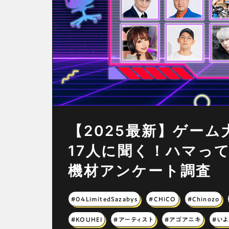
【2025最新】ゲー
17人に聞く！ハマっ
機材アンケート調査
#04LimitedSazabys
#CHiCO
#Chinozo
#KOUHEI
#アーティスト
#アゴアニキ
#い