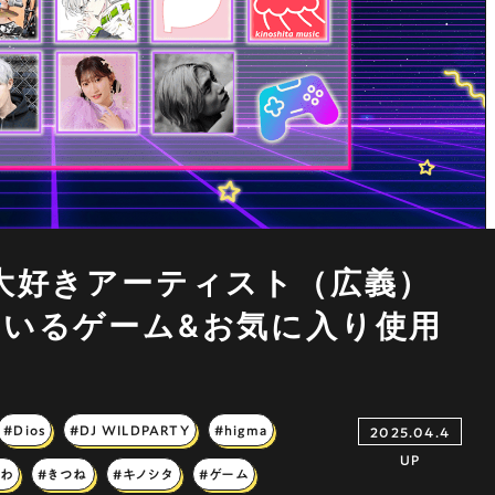
ム大好きアーティスト（広義）
ているゲーム&お気に入り使用
#Dios
#DJ WILDPARTY
#higma
2025.04.4
UP
よわ
#きつね
#キノシタ
#ゲーム