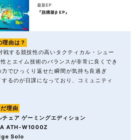
最新EP
『脱構築β EP』
の理由は？
対戦する競技性の高いタクティカル・シュー
略性とエイム技術のバランスが非常に良くでき
の力でひっくり返せた瞬間が気持ち良過ぎ
イするのが日課になっており、コミュニティ
んだ理由
セイルチェア ゲーミングエディション
CA ATH-W1000Z
ge Solo