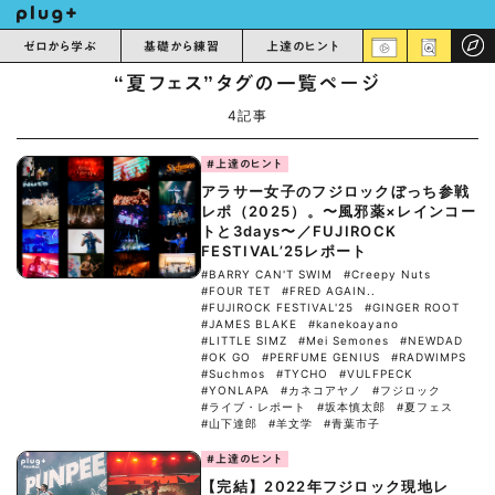
ゼロから学ぶ
基礎から練習
上達のヒント
“夏フェス”タグの一覧ページ
4記事
#上達のヒント
アラサー女子のフジロックぼっち参戦
レポ（2025）。〜風邪薬×レインコー
トと3days〜／FUJIROCK
FESTIVAL’25レポート
#BARRY CAN'T SWIM
#Creepy Nuts
#FOUR TET
#FRED AGAIN..
#FUJIROCK FESTIVAL'25
#GINGER ROOT
#JAMES BLAKE
#kanekoayano
#LITTLE SIMZ
#Mei Semones
#NEWDAD
#OK GO
#PERFUME GENIUS
#RADWIMPS
#Suchmos
#TYCHO
#VULFPECK
#YONLAPA
#カネコアヤノ
#フジロック
#ライブ・レポート
#坂本慎太郎
#夏フェス
#山下達郎
#羊文学
#青葉市子
#上達のヒント
【完結】2022年フジロック現地レ