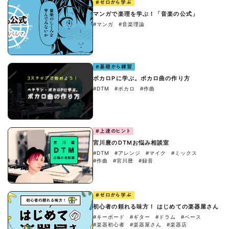
#ゼロから学ぶ
マンガで楽理を学ぶ！「音楽の公式」
#マンガ
#音楽理論
#基礎から練習
ボカロPに学ぶ。ボカロ曲の作り方
#DTM
#ボカロ
#作曲
#上達のヒント
宮川麿のDTMお悩み相談室
#DTM
#アレンジ
#マイク
#ミックス
#作曲
#宮川麿
#録音
#ゼロから学ぶ
初心者の頼れる味方！ はじめての楽器屋さん
#キーボード
#ギター
#ドラム
#ベース
#楽器初心者
#楽器屋さん
#楽器店