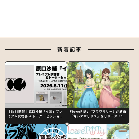
新着記事
【8/11開催】原口沙輔『イ三』プレ
FloweRiЯy（フラワリリー）が新曲
ミアム試聴会 ＆トーク・セッション
『青いアマリリス』をリリース！1st
〜完成直後の“ピュアな原音体験”と
アルバム詳細も発表
制作秘話