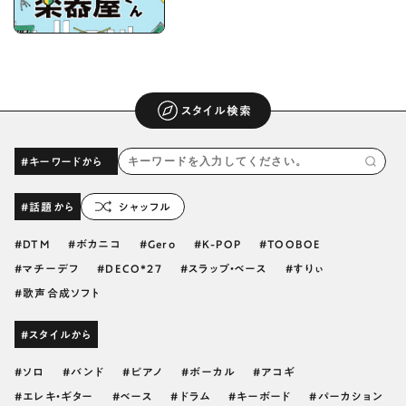
スタイル検索
#キーワードから
#話題から
シャッフル
DTM
ボカニコ
Gero
K-POP
TOOBOE
マチーデフ
DECO*27
スラップ・ベース
すりぃ
歌声合成ソフト
#スタイルから
ソロ
バンド
ピアノ
ボーカル
アコギ
エレキ・ギター
ベース
ドラム
キーボード
パーカション