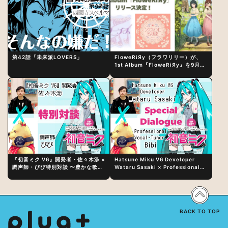
第42話「未来派LOVERS」
FloweRiЯy（フラワリリー）が、
1st Album『FloweRiЯy』を9月23
日（水）にリリース！
『初音ミク V6』開発者・佐々木渉 ×
Hatsune Miku V6 Developer
調声師・びび特別対談 〜豊かな歌声
Wataru Sasaki × Professional
表現の秘訣は、“歌うキャラクターへ
Vocal-Tuner Bibi Special
の愛”と“推し活”にあった！？
Dialogue: The Secret to Rich
Vocal Expression Lies in “Love
for the singing characters” and
“Oshikatsu”!?
BACK TO TOP