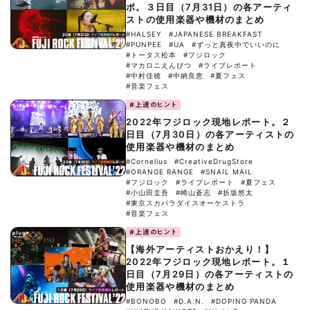
ポ。３日目（7月31日）の各アーティ
ストの使用楽器や機材のまとめ
#HALSEY
#JAPANESE BREAKFAST
#PUNPEE
#UA
#ずっと真夜中でいいのに
#トータス松本
#フジロック
#マカロニえんぴつ
#ライブレポート
#中村佳穂
#中納良恵
#夏フェス
#音楽フェス
#上達のヒント
2022年フジロック現地レポート。２
日目（7月30日）の各アーティストの
使用楽器や機材のまとめ
#Cornelius
#CreativeDrugStore
#ORANGE RANGE
#SNAIL MAIL
#フジロック
#ライブレポート
#夏フェス
#小山田圭吾
#崎山蒼志
#折坂悠太
#東京スカパラダイスオーケストラ
#音楽フェス
#上達のヒント
【海外アーティストおかえり！】
2022年フジロック現地レポート。１
日目（7月29日）の各アーティストの
使用楽器や機材のまとめ
#BONOBO
#D.A.N.
#DOPING PANDA