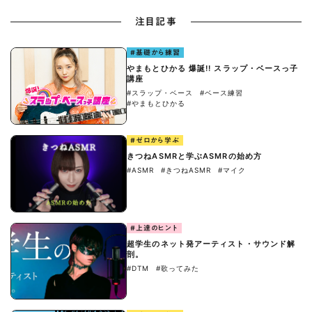
注目記事
#基礎から練習
やまもとひかる 爆誕!! スラップ・ベースっ子
講座
#スラップ・ベース
#ベース練習
#やまもとひかる
#ゼロから学ぶ
きつねASMRと学ぶASMRの始め方
#ASMR
#きつねASMR
#マイク
#上達のヒント
超学生のネット発アーティスト・サウンド解
剖。
#DTM
#歌ってみた