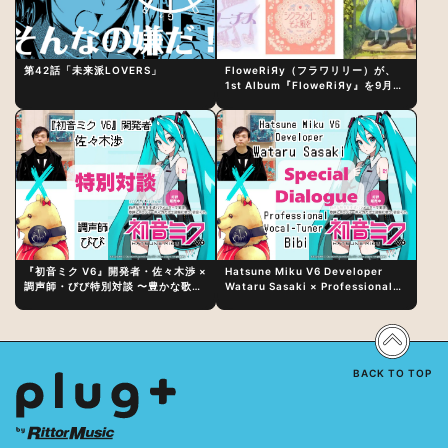
第42話「未来派LOVERS」
FloweRiЯy（フラワリリー）が、
1st Album『FloweRiЯy』を9月23
日（水）にリリース！
『初音ミク V6』開発者・佐々木渉 ×
Hatsune Miku V6 Developer
調声師・びび特別対談 〜豊かな歌声
Wataru Sasaki × Professional
表現の秘訣は、“歌うキャラクターへ
Vocal-Tuner Bibi Special
の愛”と“推し活”にあった！？
Dialogue: The Secret to Rich
Vocal Expression Lies in “Love
for the singing characters” and
“Oshikatsu”!?
BACK TO TOP