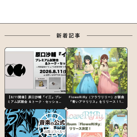
新着記事
【8/11開催】原口沙輔『イ三』プレ
FloweRiЯy（フラワリリー）が新曲
ミアム試聴会 ＆トーク・セッション
『青いアマリリス』をリリース！1st
〜完成直後の“ピュアな原音体験”と
アルバム詳細も発表
制作秘話