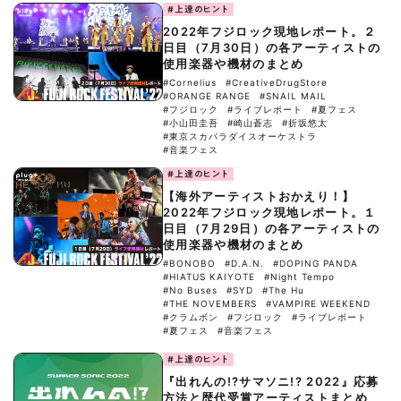
#上達のヒント
2022年フジロック現地レポート。２
日目（7月30日）の各アーティストの
使用楽器や機材のまとめ
#Cornelius
#CreativeDrugStore
#ORANGE RANGE
#SNAIL MAIL
#フジロック
#ライブレポート
#夏フェス
#小山田圭吾
#崎山蒼志
#折坂悠太
#東京スカパラダイスオーケストラ
#音楽フェス
#上達のヒント
【海外アーティストおかえり！】
2022年フジロック現地レポート。１
日目（7月29日）の各アーティストの
使用楽器や機材のまとめ
#BONOBO
#D.A.N.
#DOPING PANDA
#HIATUS KAIYOTE
#Night Tempo
#No Buses
#SYD
#The Hu
#THE NOVEMBERS
#VAMPIRE WEEKEND
#クラムボン
#フジロック
#ライブレポート
#夏フェス
#音楽フェス
#上達のヒント
『出れんの!?サマソニ!? 2022』応募
方法と歴代受賞アーティストまとめ