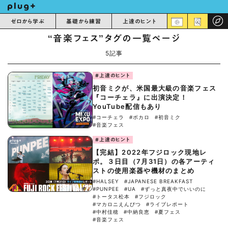
ゼロから学ぶ
基礎から練習
上達のヒント
“音楽フェス”タグの一覧ページ
5記事
#上達のヒント
初音ミクが、米国最大級の音楽フェス
『コーチェラ』に出演決定！
YouTube配信もあり
#コーチェラ
#ボカロ
#初音ミク
#音楽フェス
#上達のヒント
【完結】2022年フジロック現地レ
ポ。３日目（7月31日）の各アーティ
ストの使用楽器や機材のまとめ
#HALSEY
#JAPANESE BREAKFAST
#PUNPEE
#UA
#ずっと真夜中でいいのに
#トータス松本
#フジロック
#マカロニえんぴつ
#ライブレポート
#中村佳穂
#中納良恵
#夏フェス
#音楽フェス