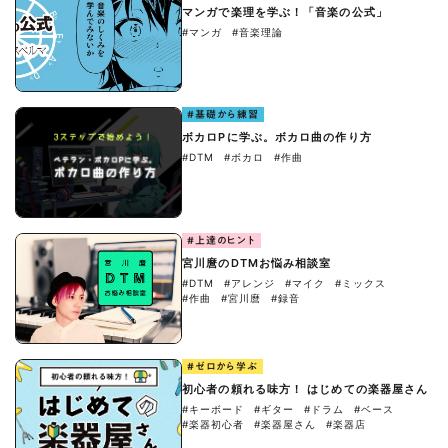
マンガで楽理を学ぶ！「音楽の公式」
#マンガ
#音楽理論
#基礎から練習
ボカロPに学ぶ。ボカロ曲の作り方
#DTM
#ボカロ
#作曲
#上達のヒント
宮川麿のDTMお悩み相談室
#DTM
#アレンジ
#マイク
#ミックス
#作曲
#宮川麿
#録音
#ゼロから学ぶ
初心者の頼れる味方！ はじめての楽器屋さん
#キーボード
#ギター
#ドラム
#ベース
#楽器初心者
#楽器屋さん
#楽器店