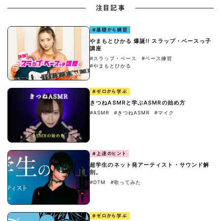
注目記事
#基礎から練習
やまもとひかる 爆誕!! スラップ・ベースっ子
講座
#スラップ・ベース
#ベース練習
#やまもとひかる
#ゼロから学ぶ
きつねASMRと学ぶASMRの始め方
#ASMR
#きつねASMR
#マイク
#上達のヒント
超学生のネット発アーティスト・サウンド解
剖。
#DTM
#歌ってみた
#ゼロから学ぶ