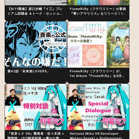
【8/11開催】原口沙輔『イ三』プレ
FloweRiЯy（フラワリリー）が新曲
ミアム試聴会 ＆トーク・セッション
『青いアマリリス』をリリース！1st
〜完成直後の“ピュアな原音体験”と
アルバム詳細も発表
制作秘話
第42話「未来派LOVERS」
FloweRiЯy（フラワリリー）が、
1st Album『FloweRiЯy』を9月23
日（水）にリリース！
『初音ミク V6』開発者・佐々木渉 ×
Hatsune Miku V6 Developer
調声師・びび特別対談 〜豊かな歌声
Wataru Sasaki × Professional