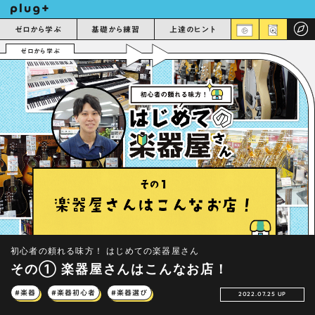
ゼロから学ぶ
基礎から練習
上達のヒント
ゼロから学ぶ
初心者の頼れる味方！ はじめての楽器屋さん
その① 楽器屋さんはこんなお店！
#楽器
#楽器初心者
#楽器選び
2022.07.25 UP