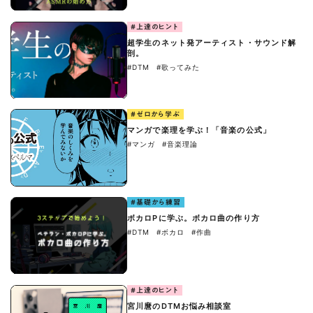
#上達のヒント
超学生のネット発アーティスト・サウンド解
剖。
#DTM
#歌ってみた
#ゼロから学ぶ
マンガで楽理を学ぶ！「音楽の公式」
#マンガ
#音楽理論
#基礎から練習
ボカロPに学ぶ。ボカロ曲の作り方
#DTM
#ボカロ
#作曲
#上達のヒント
宮川麿のDTMお悩み相談室