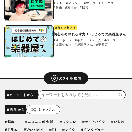
#DTM
#アレンジ
#マイク
#ミックス
#作曲
#宮川麿
#録音
#ゼロから学ぶ
初心者の頼れる味方！ はじめての楽器屋さん
#キーボード
#ギター
#ドラム
#ベース
#楽器初心者
#楽器屋さん
#楽器店
スタイル検索
#キーワードから
#話題から
シャッフル
超学生
ニコニコ超会議
ウクレレ
ナイトハイク
いよわ
ドラム
Vocaloid
DJ
マイク
インタビュー