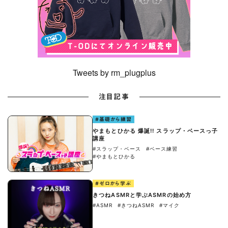
Tweets by rm_plugplus
注目記事
#基礎から練習
やまもとひかる 爆誕!! スラップ・ベースっ子
講座
#スラップ・ベース
#ベース練習
#やまもとひかる
#ゼロから学ぶ
きつねASMRと学ぶASMRの始め方
#ASMR
#きつねASMR
#マイク