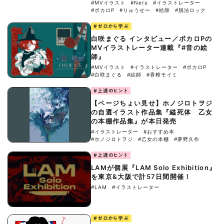
#MVイラスト
#Neru
#イラストレーター
#ボカロP
#りゅうせー
#絵師
#脱法ロック
#ゼロから学ぶ
白咲まぐる インタビュー／ボカロPの
MVイラストレーター連載『#音の絵
師』
#MVイラスト
#イラストレーター
#ボカロP
#白咲まぐる
#絵師
#香椎モイミ
#上達のヒント
【ページちょい見せ】ホノジロトヲジ
の自選イラスト作品集『縊死体 乙女
の本棚作品集』が本日発売
#イラストレーター
#おすすめ本
#ホノジロトヲジ
#乙女の本棚
#夢野久作
#上達のヒント
LAMが個展『LAM Solo Exhibition』
を東京&大阪で計57日間開催！
#LAM
#イラストレーター
#ゼロから学ぶ