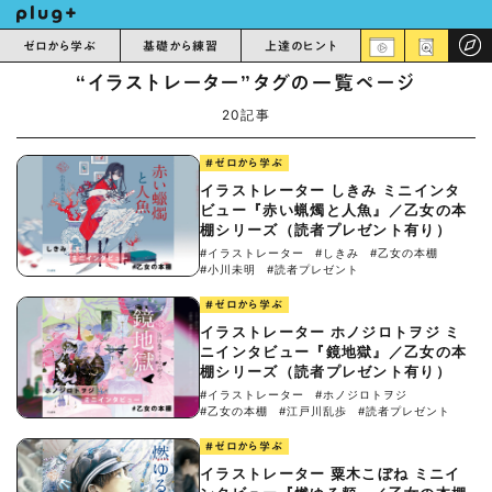
ゼロから学ぶ
基礎から練習
上達のヒント
“イラストレーター”タグの一覧ページ
20記事
#ゼロから学ぶ
イラストレーター しきみ ミニインタ
ビュー『赤い蝋燭と人魚』／乙女の本
棚シリーズ（読者プレゼント有り）
#イラストレーター
#しきみ
#乙女の本棚
#小川未明
#読者プレゼント
#ゼロから学ぶ
イラストレーター ホノジロトヲジ ミ
ニインタビュー『鏡地獄』／乙女の本
棚シリーズ（読者プレゼント有り）
#イラストレーター
#ホノジロトヲジ
#乙女の本棚
#江戸川乱歩
#読者プレゼント
#ゼロから学ぶ
イラストレーター 粟木こぼね ミニイ