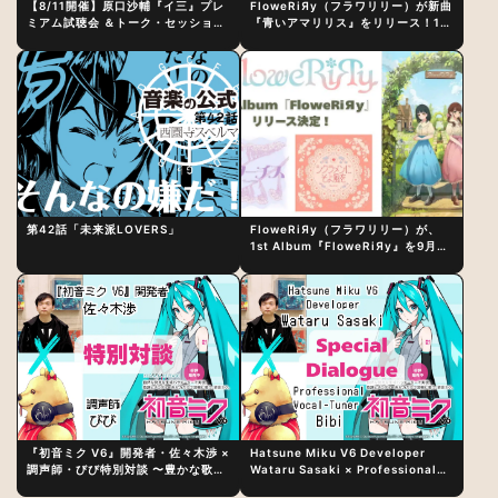
【8/11開催】原口沙輔『イ三』プレ
FloweRiЯy（フラワリリー）が新曲
ミアム試聴会 ＆トーク・セッション
『青いアマリリス』をリリース！1st
〜完成直後の“ピュアな原音体験”と
アルバム詳細も発表
制作秘話
第42話「未来派LOVERS」
FloweRiЯy（フラワリリー）が、
1st Album『FloweRiЯy』を9月23
日（水）にリリース！
『初音ミク V6』開発者・佐々木渉 ×
Hatsune Miku V6 Developer
調声師・びび特別対談 〜豊かな歌声
Wataru Sasaki × Professional
表現の秘訣は、“歌うキャラクターへ
Vocal-Tuner Bibi Special