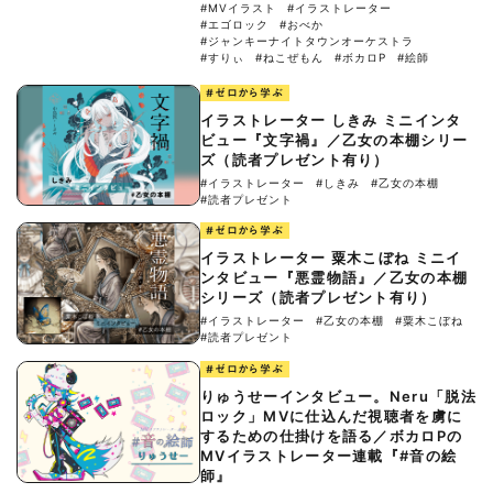
#MVイラスト
#イラストレーター
#エゴロック
#おべか
#ジャンキーナイトタウンオーケストラ
#すりぃ
#ねこぜもん
#ボカロP
#絵師
#ゼロから学ぶ
イラストレーター しきみ ミニインタ
ビュー『文字禍』／乙女の本棚シリー
ズ（読者プレゼント有り）
#イラストレーター
#しきみ
#乙女の本棚
#読者プレゼント
#ゼロから学ぶ
イラストレーター 粟木こぼね ミニイ
ンタビュー『悪霊物語』／乙女の本棚
シリーズ（読者プレゼント有り）
#イラストレーター
#乙女の本棚
#粟木こぼね
#読者プレゼント
#ゼロから学ぶ
りゅうせーインタビュー。Neru「脱法
ロック」MVに仕込んだ視聴者を虜に
するための仕掛けを語る／ボカロPの
MVイラストレーター連載『#音の絵
師』