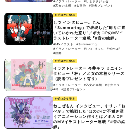
#イラストレーター
#しまざきジョゼ
#乙女の本棚
#太宰治
#読者プレゼント
#ゼロから学ぶ
しづ インタビュー。じん
「Summering」で表現した“周りに置
いていかれた怒り”／ボカロPのMVイ
ラストレーター連載『#音の絵師』
#MVイラスト
#Summering
#イラストレーター
#しづ
#じん
#ボカロP
#絵師
#ゼロから学ぶ
イラストレーター 今井キラ ミニイン
タビュー『杯』／乙女の本棚シリーズ
（読者プレゼント有り）
#イラストレーター
#乙女の本棚
#今井キラ
#杯
#読者プレゼント
#ゼロから学ぶ
ねこぜもん インタビュー。すりぃ「お
べか」で挑戦した“ほのかに”不穏さ漂
うアニメーション作りとは／ボカロP
のMVイラストレーター連載『#音の絵
師』