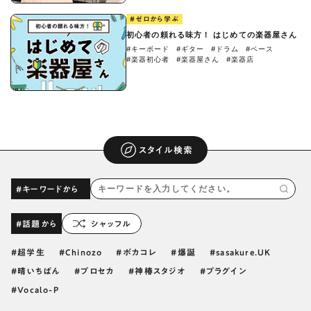
#ゼロから学ぶ
初心者の頼れる味方！ はじめての楽器屋さん
#キーボード
#ギター
#ドラム
#ベース
#楽器初心者
#楽器屋さん
#楽器店
スタイル検索
#キーワードから
#話題から
シャッフル
超学生
Chinozo
ボカコレ
爆誕
sasakure.UK
晴いちばん
プロセカ
神椿スタジオ
プラグイン
Vocalo-P