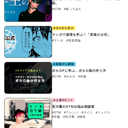
剖。
#DTM
#歌ってみた
#ゼロから学ぶ
マンガで楽理を学ぶ！「音楽の公式」
#マンガ
#音楽理論
#基礎から練習
ボカロPに学ぶ。ボカロ曲の作り方
#DTM
#ボカロ
#作曲
#上達のヒント
宮川麿のDTMお悩み相談室
#DTM
#アレンジ
#マイク
#ミックス
#作曲
#宮川麿
#録音