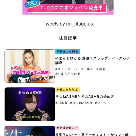
Tweets by rm_plugplus
注目記事
#基礎から練習
やまもとひかる 爆誕!! スラップ・ベースっ子
講座
#スラップ・ベース
#ベース練習
#やまもとひかる
#ゼロから学ぶ
きつねASMRと学ぶASMRの始め方
#ASMR
#きつねASMR
#マイク
#上達のヒント
超学生のネット発アーティスト・サウンド解