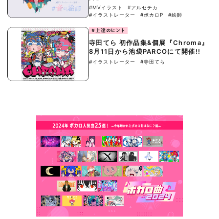
#MVイラスト
#アルセチカ
#イラストレーター
#ボカロP
#絵師
#上達のヒント
寺田てら 初作品集&個展『Chroma』
8月11日から池袋PARCOにて開催!!
#イラストレーター
#寺田てら