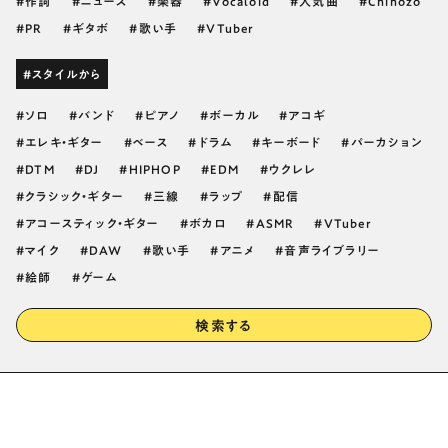
作詞
ニュース
楽器
Vocaloid
人気曲
Chinozo
PR
ギタボ
歌い手
VTuber
#スタイルから
ソロ
バンド
ピアノ
ボーカル
アコギ
エレキ・ギター
ベース
ドラム
キーボード
パーカション
DTM
DJ
HIPHOP
EDM
ウクレレ
クラシック・ギター
三線
ラップ
配信
アコースティック・ギター
ボカロ
ASMR
VTuber
マイク
DAW
歌い手
アニメ
音声ライブラリー
絵師
ゲーム
検索する