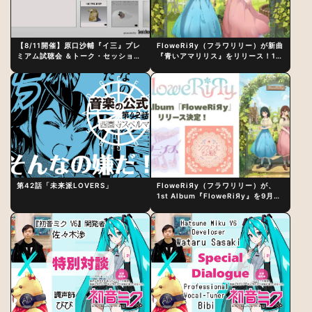
【8/11開催】原口沙輔『イ三』プレ
FloweRiЯy（フラワリリー）が新曲
ミアム試聴会 ＆トーク・セッション
『青いアマリリス』をリリース！1st
〜完成直後の“ピュアな原音体験”と
アルバム詳細も発表
制作秘話
第42話「未来派LOVERS」
FloweRiЯy（フラワリリー）が、
1st Album『FloweRiЯy』を9月23
日（水）にリリース！