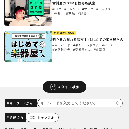
宮川麿のDTMお悩み相談室
#DTM
#アレンジ
#マイク
#ミックス
#作曲
#宮川麿
#録音
#ゼロから学ぶ
初心者の頼れる味方！ はじめての楽器屋さん
#キーボード
#ギター
#ドラム
#ベース
#楽器初心者
#楽器屋さん
#楽器店
スタイル検索
#キーワードから
#話題から
シャッフル