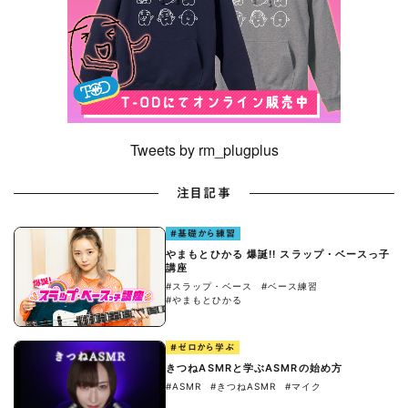
Tweets by rm_plugplus
注目記事
#基礎から練習
やまもとひかる 爆誕!! スラップ・ベースっ子
講座
#スラップ・ベース
#ベース練習
#やまもとひかる
#ゼロから学ぶ
きつねASMRと学ぶASMRの始め方
#ASMR
#きつねASMR
#マイク