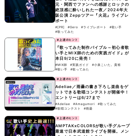
元・関西でファンへの感謝とロックの
絶頂感に酔いしれた一夜／2024年大
阪公演 Zeppツアー『火花』ライブレ
ポート
#[PR]
#Gero
#ライブレポート
#歌い手
#歌ってみた
#上達のヒント
『歌ってみた制作バイブル～初心者歌
い手とMIX師のための実践ガイド』が
本日9/20に発売！
#MIX師
#実践ガイド
#小泉こいた。貴裕
#歌い手
#歌ってみた
#上達のヒント
Adeliae／雨曇の書き下ろし楽曲をゲ
ットできる歌唱コンテストが開催中！
エントリーは6/27まで
#Adeliae
#Amagumori
#歌ってみた
#歌唱コンテスト
#雨曇
#上達のヒント
AMPTAKxCOLORSが歌い手グループ
最速で日本武道館ライブを開催。メン