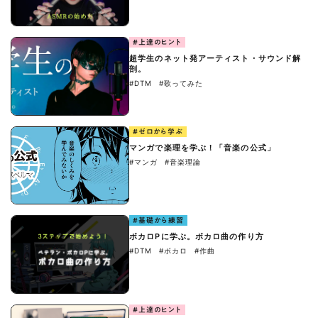
#上達のヒント
超学生のネット発アーティスト・サウンド解
剖。
#DTM
#歌ってみた
#ゼロから学ぶ
マンガで楽理を学ぶ！「音楽の公式」
#マンガ
#音楽理論
#基礎から練習
ボカロPに学ぶ。ボカロ曲の作り方
#DTM
#ボカロ
#作曲
#上達のヒント