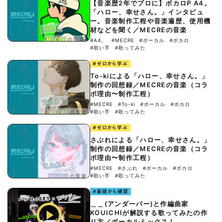
【音楽歴2年でプロに】ボカロP A4。
「ハロー、幸せさん。」インタビュ
ー。音楽制作工程や音楽遍歴、使用機
材などを聞く／MECREの音楽
#A4。
#MECRE
#ボーカル
#ボカロ
#歌い手
#歌ってみた
#ゼロから学ぶ
To-kiによる「ハロー、幸せさん。」
制作の回想録／MECREの音楽（コラ
ボ理由〜制作工程）
#MECRE
#To-ki
#ボーカル
#ボカロ
#歌い手
#歌ってみた
#ゼロから学ぶ
さぶれによる「ハロー、幸せさん。」
制作の回想録／MECREの音楽（コラ
ボ理由〜制作工程）
#MECRE
#さぶれ
#ボーカル
#ボカロ
#歌い手
#歌ってみた
#基礎から練習
＿＿(アンダーバー)と作編曲家
KOUICHIが解説する歌ってみたの作
り方／ボーカルミックス！