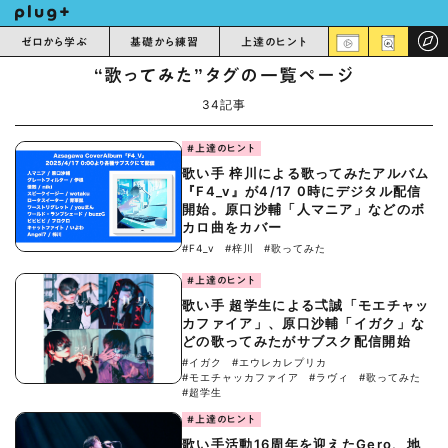
ゼロから学ぶ
基礎から練習
上達のヒント
“歌ってみた”タグの一覧ページ
34記事
#上達のヒント
歌い手 梓川による歌ってみたアルバム
『F4_v』が4/17 0時にデジタル配信
開始。原口沙輔「人マニア」などのボ
カロ曲をカバー
#F4_v
#梓川
#歌ってみた
#上達のヒント
歌い手 超学生による弌誠「モエチャッ
カファイア」、原口沙輔「イガク」な
どの歌ってみたがサブスク配信開始
#イガク
#エウレカレプリカ
#モエチャッカファイア
#ラヴィ
#歌ってみた
#超学生
#上達のヒント
歌い手活動16周年を迎えたGero、地