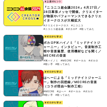
#上達のヒント
『ニコニコ超会議2024』4月27日／
28日幕張メッセで開催。クリエイター
が物販やパフォーマンスできるクリエ
イタークロスが大幅拡大
#クリエイタークロス
#ニコニコ
#ニコニコ超会議
#ボカロP
#歌ってみた
#ゼロから学ぶ
ボカロP⌘ハイノミ「ミッドナイトジ
ャーニー」インタビュー。音楽制作工
程や音楽遍歴、使用機材などを聞く／
MECREの音楽
#⌘ハイノミ
#MECRE
#ボーカル
#ボカロ
#歌い手
#歌ってみた
#ゼロから学ぶ
はへーによる「ミッドナイトジャーニ
ー」制作の回想録／MECREの音楽
（コラボ理由〜制作工程）
#MECRE
#はへー
#ボーカル
#ボカロ
#歌い手
#歌ってみた
#ゼロから学ぶ