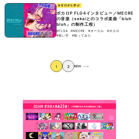
#ゼロから学ぶ
ボカロP FLG4インタビュー／MECRE
の音楽（sekaiとのコラボ楽曲「bluh
bluh」の制作工程）
#FLG4
#MECRE
#ボーカル
#ボカロ
#歌い手
#歌ってみた
1
2
NEW