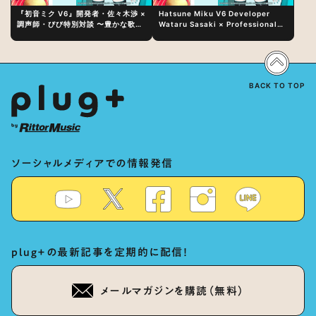
『初音ミク V6』開発者・佐々木渉 ×
Hatsune Miku V6 Developer
調声師・びび特別対談 〜豊かな歌声
Wataru Sasaki × Professional
表現の秘訣は、“歌うキャラクターへ
Vocal-Tuner Bibi Special
の愛”と“推し活”にあった！？
Dialogue: The Secret to Rich
Vocal Expression Lies in “Love
for the singing characters” and
“Oshikatsu”!?
BACK TO TOP
ソーシャルメディアでの情報発信
plug+の最新記事を定期的に配信！
メールマガジンを購読（無料）