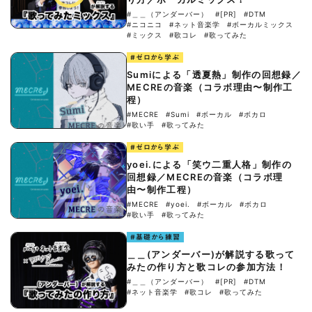
#＿＿（アンダーバー）
#[PR]
#DTM
#ニコニコ
#ネット音楽学
#ボーカルミックス
#ミックス
#歌コレ
#歌ってみた
#ゼロから学ぶ
Sumiによる「透夏熱」制作の回想録／
MECREの音楽（コラボ理由〜制作工
程）
#MECRE
#Sumi
#ボーカル
#ボカロ
#歌い手
#歌ってみた
#ゼロから学ぶ
yoei.による「笑ウ二重人格」制作の
回想録／MECREの音楽（コラボ理
由〜制作工程）
#MECRE
#yoei.
#ボーカル
#ボカロ
#歌い手
#歌ってみた
#基礎から練習
＿＿(アンダーバー)が解説する歌って
みたの作り方と歌コレの参加方法！
#＿＿（アンダーバー）
#[PR]
#DTM
#ネット音楽学
#歌コレ
#歌ってみた