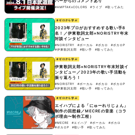
バーからのコメントあり
#AMPTAKxCOLORS
#ライブ
#歌ってみた
#ゼロから学ぶ
2023年プロがおすすめする歌い手8
名！／伊東歌詞太郎×NORISTRY年末
対談インタビュー
#NORISTRY
#ボーカル
#ボカロ
#ボカロP
#伊東歌詞太郎
#歌い手
#歌ってみた
#ゼロから学ぶ
伊東歌詞太郎×NORISTRY年末対談イ
ンタビュー／2023年の歌い手活動を
振り返ろう！
#NORISTRY
#ボーカル
#ボカロ
#ボカロP
#伊東歌詞太郎
#歌い手
#歌ってみた
#ゼロから学ぶ
エイハブによる「にゅーれりじょん」
制作の回想録／MECREの音楽（コラ
ボ理由〜制作工程）
#MECRE
#エイハブ
#ボーカル
#ボカロ
#ボカロP
#歌い手
#歌ってみた