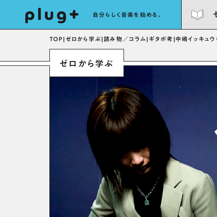
自分らしく音楽を始める。
TOP
|
ゼロから学ぶ
|
読み物／コラム
|
ギタボ考
|
中嶋イッキュウ
ゼロから学ぶ