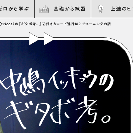
ゼロから学ぶ
基礎から練習
上達のヒ
（tricot）の『ギタボ考。』②好きなコード進行は？ チューニングの話