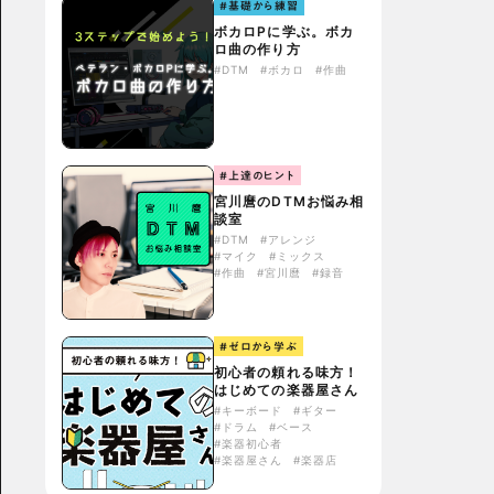
#基礎から練習
ボカロPに学ぶ。ボカ
ロ曲の作り方
#DTM
#ボカロ
#作曲
#上達のヒント
宮川麿のDTMお悩み相
談室
#DTM
#アレンジ
#マイク
#ミックス
#作曲
#宮川麿
#録音
#ゼロから学ぶ
初心者の頼れる味方！
はじめての楽器屋さん
#キーボード
#ギター
#ドラム
#ベース
#楽器初心者
#楽器屋さん
#楽器店