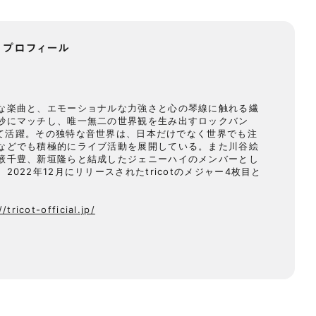
プロフィール
）
な楽曲と、エモーショナルな力強さと心の琴線に触れる繊
妙にマッチし、唯一無二の世界観を生み出すロックバン
として活躍。その独特な音世界は、日本だけでなく世界でも注
などでも積極的にライブ活動を展開している。また川谷絵
籔千豊、新垣隆らと結成したジェニーハイのメンバーとし
022年12月にリリースされたtricotのメジャー4枚目と
//tricot-official.jp/