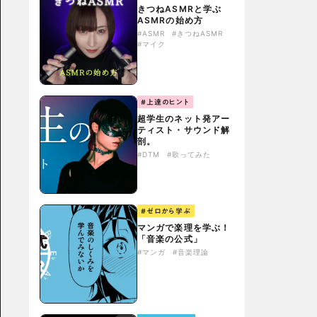
きつねASMRと学ぶ
ASMRの始め方
#ASMR
#きつねASMR
#マイク
#上達のヒント
超学生のネット発アー
ティスト・サウンド解
剖。
#DTM
#歌ってみた
#ゼロから学ぶ
マンガで楽理を学ぶ！
「音楽の公式」
#マンガ
#音楽理論