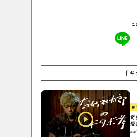
こ
「ギ
#
奇
愛
#