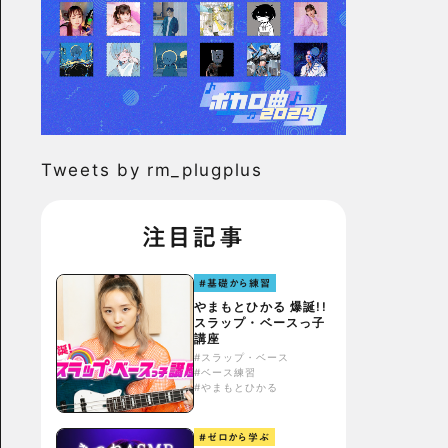
Tweets by rm_plugplus
注目記事
#基礎から練習
やまもとひかる 爆誕!!
スラップ・ベースっ子
講座
#スラップ・ベース
#ベース練習
#やまもとひかる
#ゼロから学ぶ