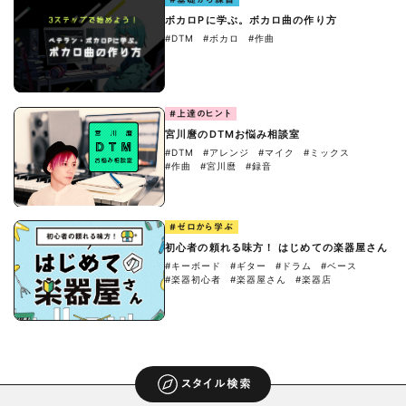
ボカロPに学ぶ。ボカロ曲の作り方
#DTM
#ボカロ
#作曲
#上達のヒント
宮川麿のDTMお悩み相談室
#DTM
#アレンジ
#マイク
#ミックス
#作曲
#宮川麿
#録音
#ゼロから学ぶ
初心者の頼れる味方！ はじめての楽器屋さん
#キーボード
#ギター
#ドラム
#ベース
#楽器初心者
#楽器屋さん
#楽器店
スタイル検索