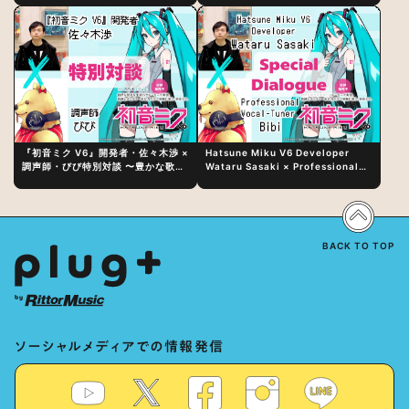
『初音ミク V6』開発者・佐々木渉 ×
Hatsune Miku V6 Developer
調声師・びび特別対談 〜豊かな歌声
Wataru Sasaki × Professional
表現の秘訣は、“歌うキャラクターへ
Vocal-Tuner Bibi Special
の愛”と“推し活”にあった！？
Dialogue: The Secret to Rich
Vocal Expression Lies in “Love
for the singing characters” and
“Oshikatsu”!?
BACK TO TOP
ソーシャルメディアでの情報発信