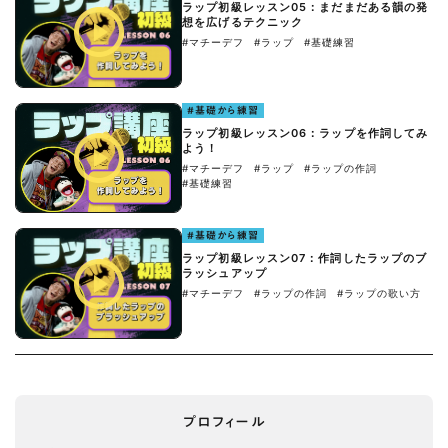
ラップ初級レッスン05：まだまだある韻の発
想を広げるテクニック
#マチーデフ
#ラップ
#基礎練習
#基礎から練習
ラップ初級レッスン06：ラップを作詞してみ
よう！
#マチーデフ
#ラップ
#ラップの作詞
#基礎練習
#基礎から練習
ラップ初級レッスン07：作詞したラップのブ
ラッシュアップ
#マチーデフ
#ラップの作詞
#ラップの歌い方
プロフィール