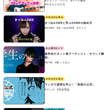
#スラップ・ベース
#ベース練習
#やまもとひかる
#ゼロから学ぶ
きつねASMRと学ぶASMRの始め方
#ASMR
#きつねASMR
#マイク
#上達のヒント
超学生のネット発アーティスト・サウンド解
剖。
#DTM
#歌ってみた
#ゼロから学ぶ
マンガで楽理を学ぶ！「音楽の公式」
#マンガ
#音楽理論
#基礎から練習