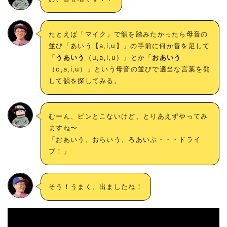
たとえば「マイク」で韻を踏みたかったら母音の
並び「あいう【a,i,u】」の手前に何か音を足して
「
うあいう
（u,a,i,u）」とか「
おあいう
（o,a,i,u）」という母音の並びで適当な言葉を発
して韻を探してみる。
むーん、ピンとこないけど、とりあえずやってみ
ますね〜
「おあいう、おらいう、ろあいぶ・・・ドライ
ブ！」
そう！うまく、出ましたね！