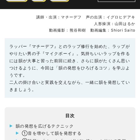
講師・出演：マチーデフ 声の出演：イグロヒデアキ
人形操演：山田はるか
動画撮影：熊谷和樹 動画編集：Shiori Saito
ラッパー『マチーデフ』とのラップ修行を始めた、ラップが
やりたい男の子『マイクボーイ』。気持ちいいラップを作る
には韻が大事と習った前回に続き、さらに韻がたくさん思い
つけるように、今回は「韻の発想をひろげるコツ」を学ぶよ
うです。
二人の掛け合いと実践を交えながら、一緒に韻を発想してい
きましょう。
目次
韻の発想を広げるテクニック
①音を増やして韻を発想する