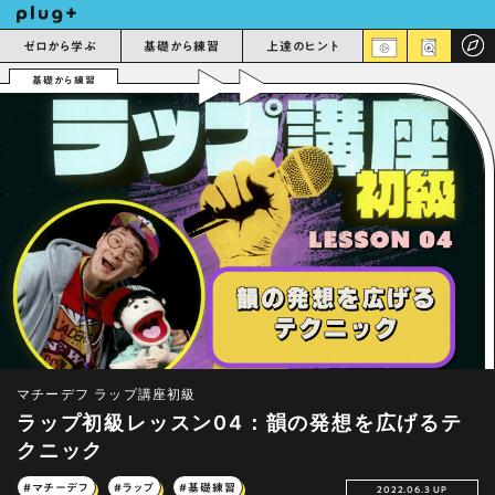
ゼロから学ぶ
基礎から練習
上達のヒント
基礎から練習
マチーデフ ラップ講座初級
ラップ初級レッスン04：韻の発想を広げるテ
クニック
#マチーデフ
#ラップ
#基礎練習
2022.06.3 UP