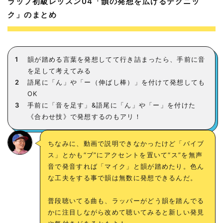
ラップ初級レッスン04「韻の発想を広げるテクニッ
ク」のまとめ
1
韻が踏める言葉を発想してて行き詰まったら、手前に音
を足して考えてみる
2
語尾に「ん」や「ー（伸ばし棒）」を付けて発想しても
OK
3
手前に「音を足す」&語尾に「ん」や「ー」を付けた
《合わせ技》で発想するのもアリ！
ちなみに、動画で説明できなかったけど「バイブ
ス」とかも“ブ”にアクセントを置いて“ス”を無声
音で発音すれば「マイク」と韻が踏めたり。色ん
な工夫をする事で韻は無数に発想できるんだ。
普段聴いてる曲も、ラッパーがどう韻を踏んでる
かに注目しながら改めて聴いてみると新しい発見