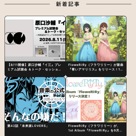
新着記事
【8/11開催】原口沙輔『イ三』プレ
FloweRiЯy（フラワリリー）が新曲
ミアム試聴会 ＆トーク・セッション
『青いアマリリス』をリリース！1st
〜完成直後の“ピュアな原音体験”と
アルバム詳細も発表
制作秘話
第42話「未来派LOVERS」
FloweRiЯy（フラワリリー）が、
1st Album『FloweRiЯy』を9月23
日（水）にリリース！