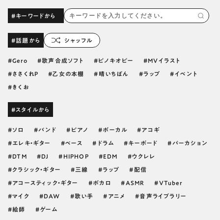
#キーワードから
#話題から
シャッフル
Gero
歌声合成ソフト
ピノキオピー
MVイラスト
ささくれP
乙女の本棚
晴いちばん
ラップ
イベント
きくお
#スタイルから
ソロ
バンド
ピアノ
ボーカル
アコギ
エレキ・ギター
ベース
ドラム
キーボード
パーカション
DTM
DJ
HIPHOP
EDM
ウクレレ
クラシック・ギター
三線
ラップ
配信
アコースティック・ギター
ボカロ
ASMR
VTuber
マイク
DAW
歌い手
アニメ
音声ライブラリー
絵師
ゲーム