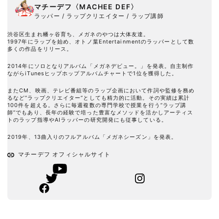
マチーデフ〈MACHEE DEF〉
ラッパー / ラップクリエイター / ラップ講師
渋谷区生まれ幡ヶ谷育ち、メガネのやつは大体友達。
1997年にラップを始め、オトノ葉Entertainmentのラッパーとして数
多くの作品をリリース。
2014年にソロとなりアルバム「メガネデビュー。」を発表。自主制作
ながらiTunesヒップホップアルバムチャートで1位を獲得した。
またCM、映画、テレビ番組等のラップ企画において作詞や監修を務め
るなど“ラップクリエイター”としても精力的に活動。その実績は累計
100件を超える。さらに毎週複数の専門学校で授業を行う“ラップ講
師”でもあり、長年の経験で培った豊富なメソッドを活かしアーティス
トのラップ指導やAIラッパーの研究開発にも従事している。
2019年、13曲入りのフルアルバム「メガネシーズン」を発表。
マチーデフ オフィシャルサイト