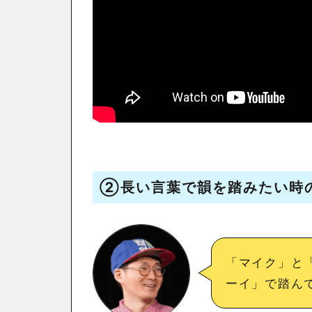
②
長い言葉で韻を踏みたい時
「マイク」と
ーイ」で踏ん