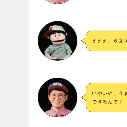
えええ、６文
いやいや、今
できるんです