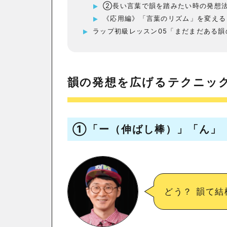
②長い言葉で韻を踏みたい時の発想
《応用編》「言葉のリズム」を変える
ラップ初級レッスン05「まだまだある
韻の発想を広げるテクニッ
①「ー（伸ばし棒）」「ん」
どう？ 韻て