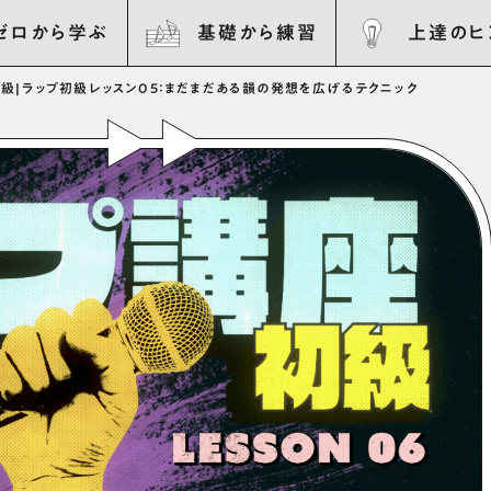
ゼロから学ぶ
基礎から練習
上達のヒ
初級
|
ラップ初級レッスン05：まだまだある韻の発想を広げるテクニック