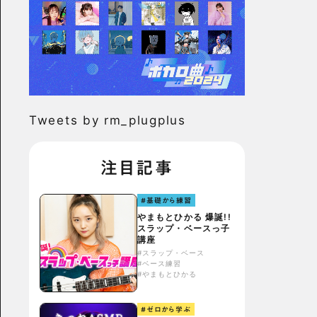
Tweets by rm_plugplus
注目記事
#基礎から練習
やまもとひかる 爆誕!!
スラップ・ベースっ子
講座
#スラップ・ベース
#ベース練習
#やまもとひかる
#ゼロから学ぶ