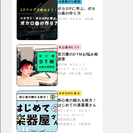
#基礎から練習
ボカロPに学ぶ。ボカ
ロ曲の作り方
#DTM
#ボカロ
#作曲
#上達のヒント
宮川麿のDTMお悩み相
談室
#DTM
#アレンジ
#マイク
#ミックス
#作曲
#宮川麿
#録音
#ゼロから学ぶ
初心者の頼れる味方！
はじめての楽器屋さん
#キーボード
#ギター
#ドラム
#ベース
#楽器初心者
#楽器屋さん
#楽器店