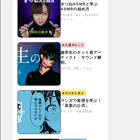
きつねASMRと学ぶ
ASMRの始め方
#ASMR
#きつねASMR
#マイク
#上達のヒント
超学生のネット発アー
ティスト・サウンド解
剖。
#DTM
#歌ってみた
#ゼロから学ぶ
マンガで楽理を学ぶ！
「音楽の公式」
#マンガ
#音楽理論