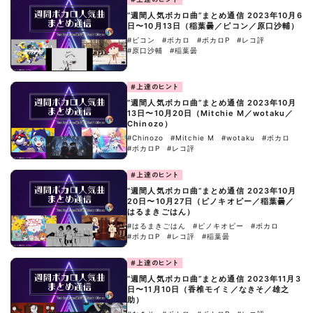
“週間人気ボカロ曲”まとめ通信 2023年10月6
日〜10月13日（稲葉曇／ピコン／原口沙輔）
#ピコン
#ボカロ
#ボカロP
#レコ評
#原口沙輔
#稲葉曇
#上達のヒント
“週間人気ボカロ曲”まとめ通信 2023年10月
13日〜10月20日（Mitchie M／wotaku／
Chinozo）
#Chinozo
#Mitchie M
#wotaku
#ボカロ
#ボカロP
#レコ評
#上達のヒント
“週間人気ボカロ曲”まとめ通信 2023年10月
20日〜10月27日（ピノキオピー／稲葉曇／
はるまきごはん）
#はるまきごはん
#ピノキオピー
#ボカロ
#ボカロP
#レコ評
#稲葉曇
#上達のヒント
“週間人気ボカロ曲”まとめ通信 2023年11月3
日〜11月10日（香椎モイミ／なきそ／雄之
助）