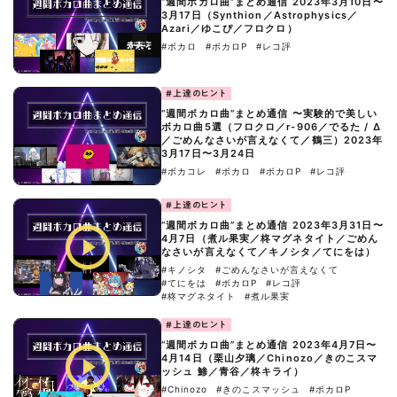
“週間ボカロ曲”まとめ通信 2023年3月10日〜
3月17日（Synthion／Astrophysics／
Azari／ゆこぴ／フロクロ）
#ボカロ
#ボカロP
#レコ評
#上達のヒント
“週間ボカロ曲”まとめ通信 〜実験的で美しい
ボカロ曲5選（フロクロ／r-906／でるた / Δ
／ごめんなさいが言えなくて／鶴三）2023年
3月17日〜3月24日
#ボカコレ
#ボカロ
#ボカロP
#レコ評
#上達のヒント
“週間ボカロ曲”まとめ通信 2023年3月31日〜
4月7日（煮ル果実／柊マグネタイト／ごめん
なさいが言えなくて／キノシタ／てにをは）
#キノシタ
#ごめんなさいが言えなくて
#てにをは
#ボカロP
#レコ評
#柊マグネタイト
#煮ル果実
#上達のヒント
“週間ボカロ曲”まとめ通信 2023年4月7日〜
4月14日（栗山夕璃／Chinozo／きのこスマ
ッシュ 鯵／青谷／柊キライ）
#Chinozo
#きのこスマッシュ
#ボカロP