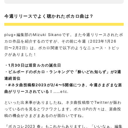
今週リリースでよく聴かれたボカロ曲は？
plug+編集部のMizuki Sikanoです。また今週リリースされたボ
カロ作品を紹介するのですが、その前に今週（2023年1月26
日〜2月2日）は、ボカロ関連で以下のようなニュース・トピッ
クがありました！
・1月30日は巡音ルカの誕生日
・ビルボードのボカロ・ランキングで「酔いどれ知らず」が2週
連続首位
・#ネタ曲投稿祭2023が2/4〜5開催につき、今週さまざまな楽
曲がリリースされている！
……etc.
といった出来事がありましたね。ネタ曲投稿祭でTwitterが賑わ
っているのを見るとワクワクします。ボカロPの方々は、楽曲投
稿の機会がさまざまあるのが面白いですね。
『ボカコレ2023 春』もこれからありますし、「いいなぁ、編集