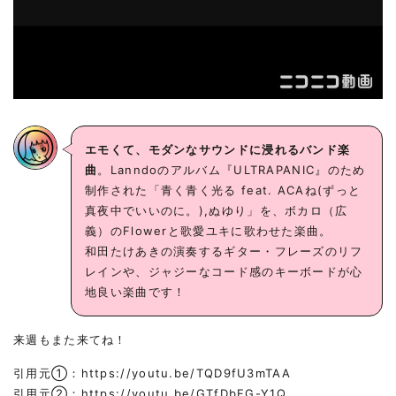
エモくて、モダンなサウンドに浸れるバンド楽
曲
。Lanndoのアルバム『ULTRAPANIC』のため
制作された「青く青く光る feat. ACAね(ずっと
真夜中でいいのに。),ぬゆり」を、ボカロ（広
義）のFlowerと歌愛ユキに歌わせた楽曲。
和田たけあきの演奏するギター・フレーズのリフ
レインや、ジャジーなコード感のキーボードが心
地良い楽曲です！
来週もまた来てね！
引用元①：
https://youtu.be/TQD9fU3mTAA
引用元②：
https://youtu.be/GTfDbFG-Y1Q