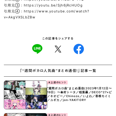
引用元③：
https://youtu.be/Sjh6jRcHUOg
引用元④：
https://www.youtube.com/watch?
v=AkgVXSLbZBw
この記事をシェアする
「“週間ボカロ人気曲”まとめ通信！」記事一覧
#上達のヒント
“週間ボカロ曲”まとめ通信(2023年1月12日〜
19日）〜傘村トータ／稲葉曇／DECO*27×ピ
ノキオピー／Chinozo／いよわ／香椎モイミ
／ユギカ／jon-YAKITORY
#上達のヒント