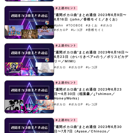
#上達のヒント
“週間ボカロ曲”まとめ通信 2023年6月9日〜
6月16日（john／香椎モイミ／きくお）
#john
#TOOBOE
#きくお
#ボカロ
#ボカロP
#レコ評
#香椎モイミ
#上達のヒント
“週間ボカロ曲”まとめ通信 2023年6月16日〜
6月23日（かいりきベア×のう／ポリスピカデ
リー／MIMI）
#ボカロ
#ボカロP
#レコ評
#上達のヒント
“週間ボカロ曲”まとめ通信 2023年6月23
日〜6月30日（稲葉曇／¿?shimon／
HoneyWorks）
#ボカロ
#ボカロP
#レコ評
#上達のヒント
“週間ボカロ曲”まとめ通信 2023年6月30
日〜7月7日（Ayase／Chinozo／