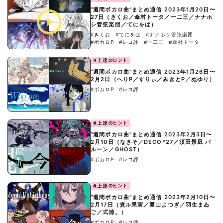
“週間ボカロ曲”まとめ通信 2023年1月20日〜
27日（きくお／傘村トータ／一二三／ナナホ
シ管弦楽団／てにをは）
#きくお
#てにをは
#ナナホシ管弦楽団
#ボカロP
#レコ評
#一二三
#傘村トータ
#上達のヒント
“週間ボカロ曲”まとめ通信 2023年1月26日〜
2月2日（へりP／すりぃ／みきとP／ぬゆり）
#ボカロP
#レコ評
#上達のヒント
“週間ボカロ曲”まとめ通信 2023年2月3日〜
2月10日（なきそ／DECO*27／須田景凪 バ
ルーン／GHOST）
#ボカロP
#レコ評
#上達のヒント
“週間ボカロ曲”まとめ通信 2023年2月10日〜
2月17日（煮ル果実／夏山よつぎ／羽生まゐ
ご／式浦。）
#ボカロP
#レコ評