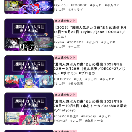
#syudou
#TOOBOE
#ボカロ
#ボカロP
#レコ評
#柊キライ
#上達のヒント
【2023】“週間人気ボカロ曲”まとめ通信 9月
15日〜9月22日（kyiku／john TOOBOE／
一二三）
#kyiku
#TOOBOE
#ボカロ
#ボカロP
#レコ評
#一二三
#上達のヒント
“週間人気ボカロ曲”まとめ通信 2023年9月
22日〜9月29日（煮ル果実／DECO*27／じ
ん）#ポケモン #プロセカ
#DECO*27
#じん
#ボカロ
#ボカロP
#レコ評
#煮ル果実
#上達のヒント
“週間人気ボカロ曲”まとめ通信 2023年9月
29日〜10月6日（傘村トータ／cosMo＠暴走
P／halyosy）
#cosMo＠暴走P
#halyosy
#ボカロ
#ボカロP
#レコ評
#傘村トータ
#上達のヒント