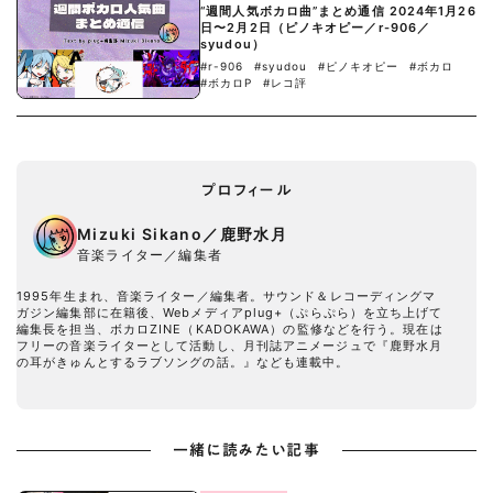
“週間人気ボカロ曲”まとめ通信 2024年1月26
日〜2月2日（ピノキオピー／r-906／
syudou）
#r-906
#syudou
#ピノキオピー
#ボカロ
#ボカロP
#レコ評
プロフィール
Mizuki Sikano／鹿野水月
音楽ライター／編集者
1995年生まれ、音楽ライター／編集者。サウンド＆レコーディングマ
ガジン編集部に在籍後、Webメディアplug+（ぷらぷら）を立ち上げて
編集長を担当、ボカロZINE（KADOKAWA）の監修などを行う。現在は
フリーの音楽ライターとして活動し、月刊誌アニメージュで『鹿野水月
の耳がきゅんとするラブソングの話。』なども連載中。
一緒に読みたい記事