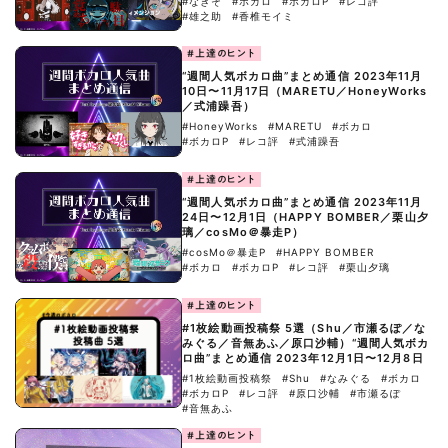
#なきそ
#ボカロ
#ボカロP
#レコ評
#雄之助
#香椎モイミ
#上達のヒント
“週間人気ボカロ曲”まとめ通信 2023年11月
10日〜11月17日（MARETU／HoneyWorks
／式浦躁吾）
#HoneyWorks
#MARETU
#ボカロ
#ボカロP
#レコ評
#式浦躁吾
#上達のヒント
“週間人気ボカロ曲”まとめ通信 2023年11月
24日〜12月1日（HAPPY BOMBER／栗山夕
璃／cosMo＠暴走P）
#cosMo＠暴走P
#HAPPY BOMBER
#ボカロ
#ボカロP
#レコ評
#栗山夕璃
#上達のヒント
#1枚絵動画投稿祭 5選（Shu／市瀬るぽ／な
みぐる／音無あふ／原口沙輔）“週間人気ボカ
ロ曲”まとめ通信 2023年12月1日〜12月8日
#1枚絵動画投稿祭
#Shu
#なみぐる
#ボカロ
#ボカロP
#レコ評
#原口沙輔
#市瀬るぽ
#音無あふ
#上達のヒント