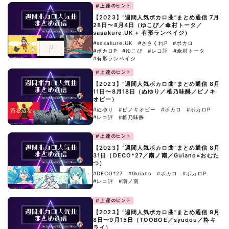
#上達のヒント
【2023】“週間人気ボカロ曲”まとめ通信 7月
28日〜8月4日（ゆこぴ／傘村トータ／
sasakure.‌UK + 有形ランペイジ）
#sasakure.‌UK
#ささくれP
#ボカロ
#ボカロP
#ゆこぴ
#レコ評
#傘村トータ
#有形ランペイジ
#上達のヒント
【2023】“週間人気ボカロ曲”まとめ通信 8月
11日〜8月18日（ぬゆり／椎乃味醂／ピノキ
オピー）
#ぬゆり
#ピノキオピー
#ボカロ
#ボカロP
#レコ評
#椎乃味醂
#上達のヒント
【2023】“週間人気ボカロ曲”まとめ通信 8月
31日（DECO*27／南ノ南／Guiano×おむた
つ）
#DECO*27
#Guiano
#ボカロ
#ボカロP
#レコ評
#南ノ南
#上達のヒント
【2023】“週間人気ボカロ曲”まとめ通信 9月
8日〜9月15日（TOOBOE／syudou／柊キ
ライ）