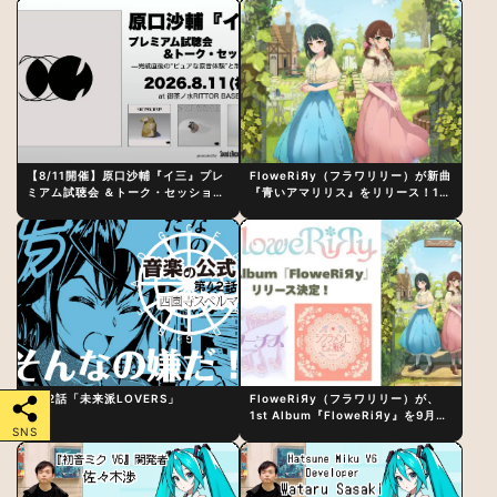
【8/11開催】原口沙輔『イ三』プレ
FloweRiЯy（フラワリリー）が新曲
ミアム試聴会 ＆トーク・セッション
『青いアマリリス』をリリース！1st
〜完成直後の“ピュアな原音体験”と
アルバム詳細も発表
制作秘話
第42話「未来派LOVERS」
FloweRiЯy（フラワリリー）が、
1st Album『FloweRiЯy』を9月23
日（水）にリリース！
SNS