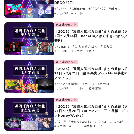
DECO*27）
#Ayase
#Chinozo
#DECO*27
#ボカロ
#ボカロP
#レコ評
#上達のヒント
【2023】“週間人気ボカロ曲”まとめ通信 7月
7日〜7月14日（Kanaria／はるまきごはん／
鬱P）
#Kanaria
#はるまきごはん
#ボカロ
#ボカロP
#レコ評
#鬱P
#上達のヒント
【2023】“週間人気ボカロ曲”まとめ通信 7月
14日〜7月21日（煮ル果実／cosMo＠暴走P
／ナノウ）
#cosMo＠暴走P
#ナノウ
#ボカロ
#ボカロP
#レコ評
#煮ル果実
#上達のヒント
【2023】“週間人気ボカロ曲”まとめ通信 7月
21日〜7月28日（40mP×一二三／香椎モイミ
／HoneyWorks）
#40mP
#HoneyWorks
#ボカロ
#ボカロP
#レコ評
#一二三
#香椎モイミ