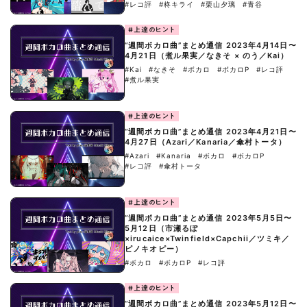
#レコ評
#柊キライ
#栗山夕璃
#青谷
#上達のヒント
“週間ボカロ曲”まとめ通信 2023年4月14日〜
4月21日（煮ル果実／なきそ × のう／Kai）
#Kai
#なきそ
#ボカロ
#ボカロP
#レコ評
#煮ル果実
#上達のヒント
“週間ボカロ曲”まとめ通信 2023年4月21日〜
4月27日（Azari／Kanaria／傘村トータ）
#Azari
#Kanaria
#ボカロ
#ボカロP
#レコ評
#傘村トータ
#上達のヒント
“週間ボカロ曲”まとめ通信 2023年5月5日〜
5月12日（市瀬るぽ
×irucaice×Twinfield×Capchii／ツミキ／
ピノキオピー）
#ボカロ
#ボカロP
#レコ評
#上達のヒント
“週間ボカロ曲”まとめ通信 2023年5月12日〜