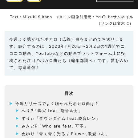
Text：Mizuki Sikano ※メイン画像引用元：YouTubeサムネイル
（リンクは文末に）
今週よく聴かれたボカロ（広義）曲をまとめてお送りしま
す。紹介するのは、2023年1月26日〜2月2日の1週間でニ
コニコ動画、YouTubeなどの動画プラットフォーム上に投
稿された注目のボカロ曲たち（編集部調べ）です。愛を込め
て、毎週通信！
目次
今週リリースでよく聴かれたボカロ曲は？
へりP「喝采 feat. 巡音ルカ」
すりぃ「ダウンタイム feat.鏡音レン」
みきとP「Who are feat. 可不」
ぬゆり「青く青く光る / Flower,歌愛ユキ」