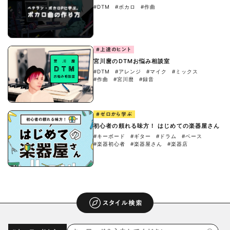
#DTM
#ボカロ
#作曲
#上達のヒント
宮川麿のDTMお悩み相談室
#DTM
#アレンジ
#マイク
#ミックス
#作曲
#宮川麿
#録音
#ゼロから学ぶ
初心者の頼れる味方！ はじめての楽器屋さん
#キーボード
#ギター
#ドラム
#ベース
#楽器初心者
#楽器屋さん
#楽器店
スタイル検索