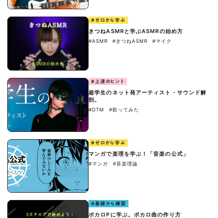
#ゼロから学ぶ
きつねASMRと学ぶASMRの始め方
#ASMR
#きつねASMR
#マイク
#上達のヒント
超学生のネット発アーティスト・サウンド解
剖。
#DTM
#歌ってみた
#ゼロから学ぶ
マンガで楽理を学ぶ！「音楽の公式」
#マンガ
#音楽理論
#基礎から練習
ボカロPに学ぶ。ボカロ曲の作り方