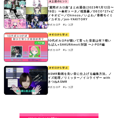
#上達のヒント
“週間ボカロ曲”まとめ通信(2023年1月12日〜
19日）〜傘村トータ／稲葉曇／DECO*27×ピ
ノキオピー／Chinozo／いよわ／香椎モイミ
／ユギカ／jon-YAKITORY
#ボカロP
#レコ評
#ゼロから学ぶ
10代ボカロPが聴いて育った音楽は何？晴い
ちばん×SAKURAmoti対談 〜J-POP編
#ボカロP
#レコ評
#ゼロから学ぶ
ASMR動画を良い音に仕上げる編集方法。ノ
イズ処理／リミッター／イコライザー with
きつねASMR
#ボカロP
#レコ評