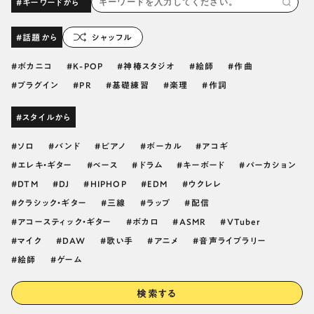
#キーワードから
#話題から
シャッフル
ボカニコ
K-POP
神椿スタジオ
絵師
作曲
プラグイン
PR
基礎練習
楽理
作詞
#スタイルから
ソロ
バンド
ピアノ
ボーカル
アコギ
エレキ・ギター
ベース
ドラム
キーボード
パーカション
DTM
DJ
HIPHOP
EDM
ウクレレ
クラシック・ギター
三線
ラップ
配信
アコースティック・ギター
ボカロ
ASMR
VTuber
マイク
DAW
歌い手
アニメ
音声ライブラリー
絵師
ゲーム
検索する