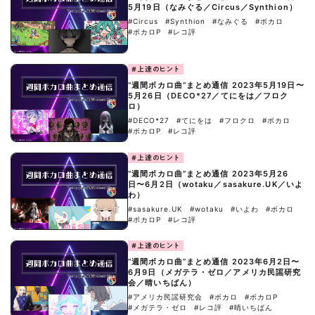
5月19日（なみぐる／Circus／Synthion）
#Circus
#Synthion
#なみぐる
#ボカロ
#ボカロP
#レコ評
#上達のヒント
“週間ボカロ曲”まとめ通信 2023年5月19日〜
5月26日（DECO*27／てにをは／フロク
ロ）
#DECO*27
#てにをは
#フロクロ
#ボカロ
#ボカロP
#レコ評
#上達のヒント
“週間ボカロ曲”まとめ通信 2023年5月26
日〜6月2日（wotaku／sasakure.‌UK／いよ
わ）
#sasakure.‌UK
#wotaku
#いよわ
#ボカロ
#ボカロP
#レコ評
#上達のヒント
“週間ボカロ曲”まとめ通信 2023年6月2日〜
6月9日（メガテラ・ゼロ／アメリカ民謡研究
会／晴いちばん）
#アメリカ民謡研究会
#ボカロ
#ボカロP
#メガテラ・ゼロ
#レコ評
#晴いちばん