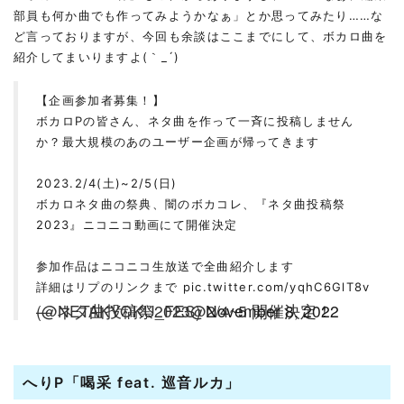
部員も何か曲でも作ってみようかなぁ」とか思ってみたり……な
ど言っておりますが、今回も余談はここまでにして、ボカロ曲を
紹介してまいりますよ(｀_´)ゞ
【企画参加者募集！】
ボカロPの皆さん、ネタ曲を作って一斉に投稿しません
か？最大規模のあのユーザー企画が帰ってきます
2023.2/4(土)~2/5(日)
ボカロネタ曲の祭典、闇のボカコレ、『ネタ曲投稿祭
2023』ニコニコ動画にて開催決定
参加作品はニコニコ生放送で全曲紹介します
詳細はリプのリンクまで
pic.twitter.com/yqhC6GlT8v
— ネタ曲投稿祭2023@2/4~5 開催決定！ (@NETAKYOKU_FES)
November 8, 2022
へりP「喝采 feat. 巡音ルカ」