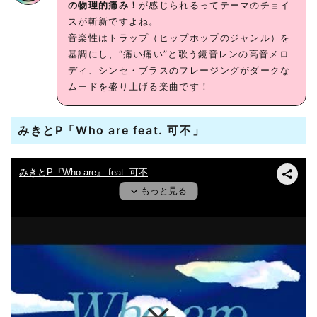
の物理的痛み！
が感じられるってテーマのチョイ
スが斬新ですよね。
音楽性はトラップ（ヒップホップのジャンル）を
基調にし、“痛い痛い”と歌う鏡音レンの高音メロ
ディ、シンセ・ブラスのフレージングがダークな
ムードを盛り上げる楽曲です！
みきとP「Who are feat. 可不」