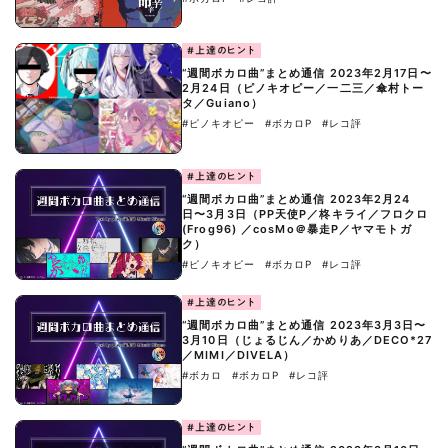
#上達のヒント
“週間ボカロ曲”まとめ通信 2023年2月17日〜
2月24日（ピノキオピー／一二三／傘村トー
タ／Guiano）
#ピノキオピー
#ボカロP
#レコ評
#上達のヒント
“週間ボカロ曲”まとめ通信 2023年2月24
日〜3月3日（PP天使P／柊キライ／フロクロ
(Frog96) ／cosMo＠暴走P／ヤマモトガ
ク）
#ピノキオピー
#ボカロP
#レコ評
#上達のヒント
“週間ボカロ曲”まとめ通信 2023年3月3日〜
3月10日（じょるじん／かめりあ／DECO*27
／MIMI／DIVELA）
#ボカロ
#ボカロP
#レコ評
#上達のヒント