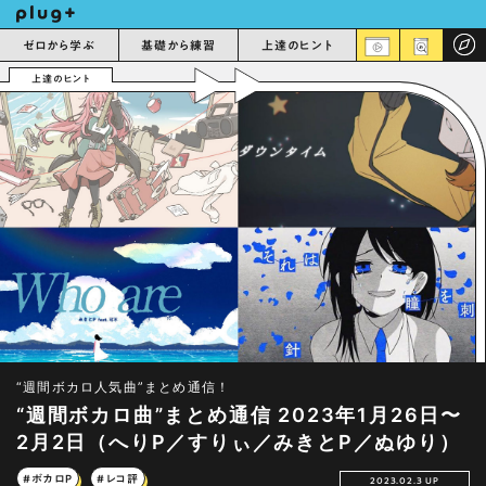
ゼロから学ぶ
基礎から練習
上達のヒント
上達のヒント
“週間ボカロ人気曲”まとめ通信！
“週間ボカロ曲”まとめ通信 2023年1月26日〜
2月2日（へりP／すりぃ／みきとP／ぬゆり）
#ボカロP
#レコ評
2023.02.3 UP