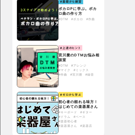
#基礎から練習
ボカロPに学ぶ。ボカ
ロ曲の作り方
#DTM
#ボカロ
#作曲
#上達のヒント
宮川麿のDTMお悩み相
談室
#DTM
#アレンジ
#マイク
#ミックス
#作曲
#宮川麿
#録音
#ゼロから学ぶ
初心者の頼れる味方！
はじめての楽器屋さん
#キーボード
#ギター
#ドラム
#ベース
#楽器初心者
#楽器屋さん
#楽器店