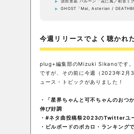
須田景凪 バルーン「花に風／初音ミ
GHOST「Mai, Asterian / DEATH
今週リリースでよく聴かれ
plug+編集部のMizuki Sika
ですが、その前に今週（2023年2月
ュース・トピックがありました！
・「星界ちゃんと可不ちゃんのおつ
伸び好調
・#ネタ曲投稿祭2023のTwitte
・ビルボードのボカロ・ランキングで