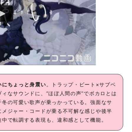
いにちょっと身震い
。トラップ・ビート×サブベ
ヴィなサウンドに、“ほぼ人間の声”でボカロとは
千冬の可愛い歌声が乗っかっている。強面なサ
にメジャー・コードが乗る不可解な感じや後半
途中で転調する表現も、違和感として機能。