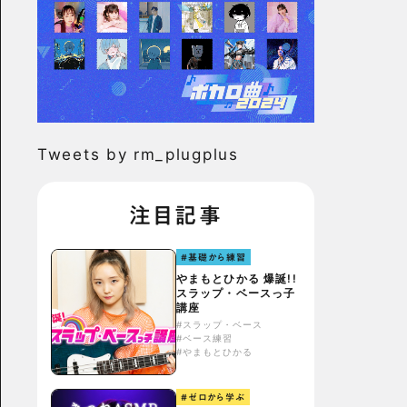
Tweets by rm_plugplus
注目記事
#基礎から練習
やまもとひかる 爆誕!!
スラップ・ベースっ子
講座
#スラップ・ベース
#ベース練習
#やまもとひかる
#ゼロから学ぶ