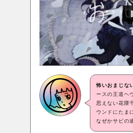
怖いおまじな
ースの王道ヘ
思えない花隈
ウンドにたま
なぜかサビの