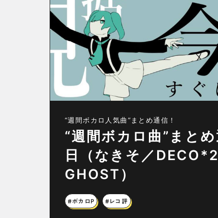
“週間ボカロ人気曲”まとめ通信！
“週間ボカロ曲”まとめ通
日（なきそ／DECO*
GHOST）
#ボカロP
#レコ評