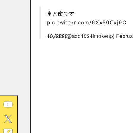
車と歯です
pic.twitter.com/6Xx50Cxj9C
— Ado (@ado1024imokenp)
February 10, 2023