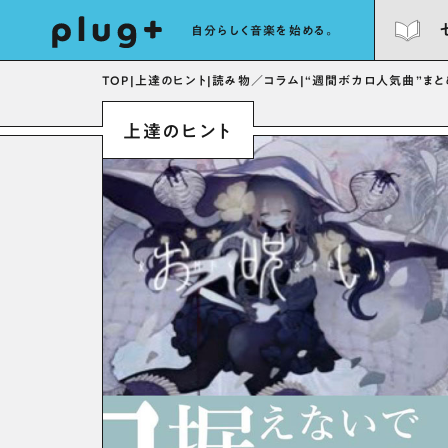
自分らしく音楽を始める。
TOP
|
上達のヒント
|
読み物／コラム
|
“週間ボカロ人気曲”まと
上達のヒント