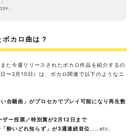
ク」
BODY」
たボカロ曲は？
noです。また今週リリースされたボカロ作品を紹介するの
3日〜2月10日）は、ボカロ関連で以下のようなニ
かい合騒曲」がプロセカでプレイ可能になり再生数
rユーザー投票／特別賞が2月12日まで
「酔いどれ知らず」が3週連続首位
……etc.