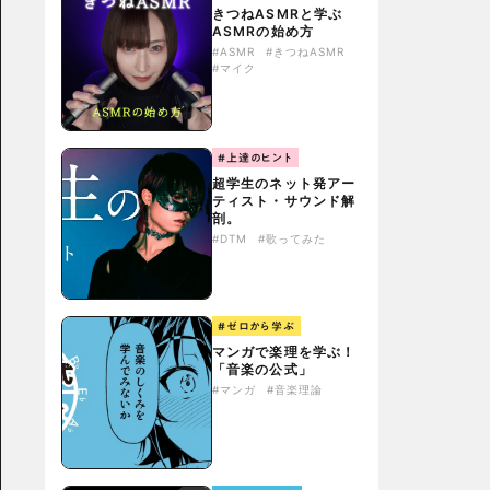
きつねASMRと学ぶ
ASMRの始め方
#ASMR
#きつねASMR
#マイク
#上達のヒント
超学生のネット発アー
ティスト・サウンド解
剖。
#DTM
#歌ってみた
#ゼロから学ぶ
マンガで楽理を学ぶ！
「音楽の公式」
#マンガ
#音楽理論