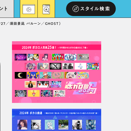
ント
スタイル検索
*27／須田景凪 バルーン／GHOST）