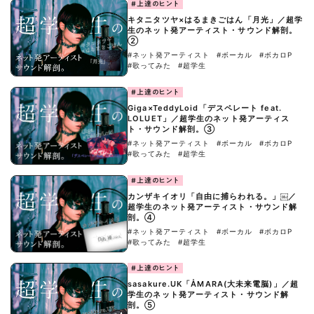
#上達のヒント
キタニタツヤ×はるまきごはん「月光」／超学
生のネット発アーティスト・サウンド解剖。
②
#ネット発アーティスト
#ボーカル
#ボカロP
#歌ってみた
#超学生
#上達のヒント
Giga×TeddyLoid「デスペレート feat.
LOLUET」／超学生のネット発アーティス
ト・サウンド解剖。③
#ネット発アーティスト
#ボーカル
#ボカロP
#歌ってみた
#超学生
#上達のヒント
カンザキイオリ「自由に捕らわれる。」￼／
超学生のネット発アーティスト・サウンド解
剖。④
#ネット発アーティスト
#ボーカル
#ボカロP
#歌ってみた
#超学生
#上達のヒント
sasakure.UK「ÅMARA(大未来電脳)」／超
学生のネット発アーティスト・サウンド解
剖。⑤