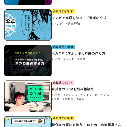
#ゼロから学ぶ
マンガで楽理を学ぶ！「音楽の公式」
#マンガ
#音楽理論
#基礎から練習
ボカロPに学ぶ。ボカロ曲の作り方
#DTM
#ボカロ
#作曲
#上達のヒント
宮川麿のDTMお悩み相談室
#DTM
#アレンジ
#マイク
#ミックス
#作曲
#宮川麿
#録音
#ゼロから学ぶ
初心者の頼れる味方！ はじめての楽器屋さん