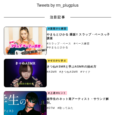
Tweets by rm_plugplus
注目記事
#基礎から練習
やまもとひかる 爆誕!! スラップ・ベースっ子
講座
#スラップ・ベース
#ベース練習
#やまもとひかる
#ゼロから学ぶ
きつねASMRと学ぶASMRの始め方
#ASMR
#きつねASMR
#マイク
#上達のヒント
超学生のネット発アーティスト・サウンド解
剖。
#DTM
#歌ってみた