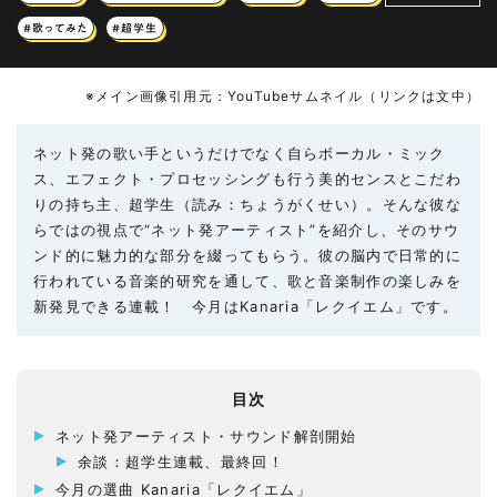
#歌ってみた
#超学生
※メイン画像引用元：YouTubeサムネイル（リンクは文中）
ネット発の歌い手というだけでなく自らボーカル・ミック
ス、エフェクト・プロセッシングも行う美的センスとこだわ
りの持ち主、超学生（読み：ちょうがくせい）。そんな彼な
らではの視点で“ネット発アーティスト”を紹介し、そのサウ
ンド的に魅力的な部分を綴ってもらう。彼の脳内で日常的に
行われている音楽的研究を通して、歌と音楽制作の楽しみを
新発見できる連載！ 今月はKanaria「レクイエム」です。
目次
ネット発アーティスト・サウンド解剖開始
余談：超学生連載、最終回！
今月の選曲 Kanaria「レクイエム」