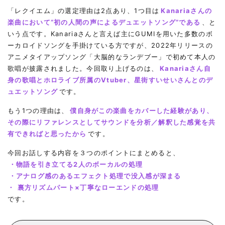
「レクイエム」の選定理由は2点あり、1つ目は
Kanariaさんの
楽曲において“初の人間の声によるデュエットソング”である
、と
いう点です。Kanariaさんと言えば主にGUMIを用いた多数のボ
ーカロイドソングを手掛けている方ですが、2022年リリースの
アニメタイアップソング「大脳的なランデブー」で初めて本人の
歌唱が披露されました。今回取り上げるのは、
Kanariaさん自
身の歌唱とホロライブ所属のVtuber、星街すいせいさんとのデ
ュエットソング
です。
もう1つの理由は、
僕自身がこの楽曲をカバーした経験があり、
その際にリファレンスとしてサウンドを分析／解釈した感覚を共
有できればと思ったから
です。
今回お話しする内容を３つのポイントにまとめると、
・物語を引き立てる2人のボーカルの処理
・アナログ感のあるエフェクト処理で没入感が深まる
・
裏方リズムパート×丁寧なローエンドの処理
です。