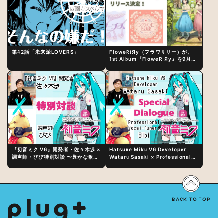
第42話「未来派LOVERS」
FloweRiЯy（フラワリリー）が、
1st Album『FloweRiЯy』を9月23
日（水）にリリース！
『初音ミク V6』開発者・佐々木渉 ×
Hatsune Miku V6 Developer
調声師・びび特別対談 〜豊かな歌声
Wataru Sasaki × Professional
表現の秘訣は、“歌うキャラクターへ
Vocal-Tuner Bibi Special
の愛”と“推し活”にあった！？
Dialogue: The Secret to Rich
Vocal Expression Lies in “Love
for the singing characters” and
“Oshikatsu”!?
BACK TO TOP