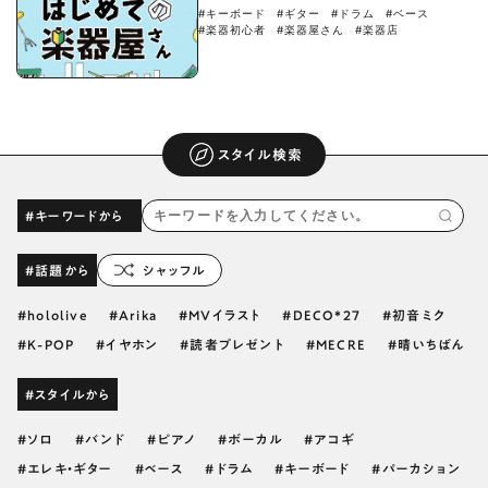
#キーボード
#ギター
#ドラム
#ベース
#楽器初心者
#楽器屋さん
#楽器店
スタイル検索
#キーワードから
#話題から
シャッフル
hololive
Arika
MVイラスト
DECO*27
初音ミク
K-POP
イヤホン
読者プレゼント
MECRE
晴いちばん
#スタイルから
ソロ
バンド
ピアノ
ボーカル
アコギ
エレキ・ギター
ベース
ドラム
キーボード
パーカション