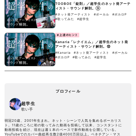
TOOBOE「錠剤」／超学生のネット発アーテ
ィスト・サウンド解剖。⑨
#ネット発アーティスト
#ボーカル
#ボカロP
#歌ってみた
#超学生
#上達のヒント
Kanaria「レクイエム」／超学生のネット発
アーティスト・サウンド解剖。⑩
#Kanaria
#ネット発アーティスト
#ボーカル
#ボカロP
#歌ってみた
#超学生
プロフィール
超学生
歌い手
弱冠20歳、2001年生まれ。ネット・シーンで人気を集めるボーカリス
ト。11歳のころに初の歌ってみた動画を投稿して以来、コンスタントに
動画投稿を続け、現在は週１本のペースで新作動画を公開している。
YouTubeでのカバー曲総再生数2億4000万回以上。ベネチアン・マス