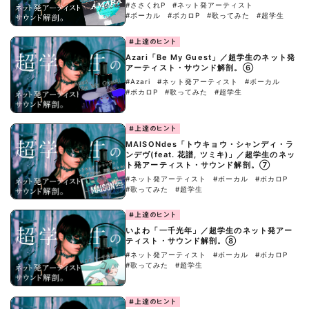
#ささくれP
#ネット発アーティスト
#ボーカル
#ボカロP
#歌ってみた
#超学生
#上達のヒント
Azari「Be My Guest」／超学生のネット発
アーティスト・サウンド解剖。⑥
#Azari
#ネット発アーティスト
#ボーカル
#ボカロP
#歌ってみた
#超学生
#上達のヒント
MAISONdes「トウキョウ・シャンディ・ラ
ンデヴ(feat. 花譜, ツミキ)」／超学生のネッ
ト発アーティスト・サウンド解剖。⑦
#ネット発アーティスト
#ボーカル
#ボカロP
#歌ってみた
#超学生
#上達のヒント
いよわ「一千光年」／超学生のネット発アー
ティスト・サウンド解剖。⑧
#ネット発アーティスト
#ボーカル
#ボカロP
#歌ってみた
#超学生
#上達のヒント