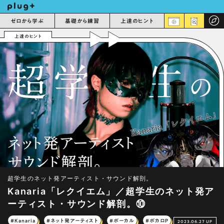
ゼロから学ぶ
基礎から練習
上達のヒント
上達のヒント
超学生のネット発アーティスト・サウンド解剖。
Kanaria「レクイエム」／超学生のネット発ア
ーティスト・サウンド解剖。⑩
#Kanaria
#ネット発アーティスト
#ボーカル
#ボカロP
2023.06.27 UP