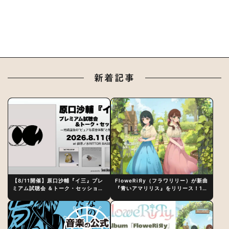
新着記事
【8/11開催】原口沙輔『イ三』プレ
FloweRiЯy（フラワリリー）が新曲
ミアム試聴会 ＆トーク・セッション
『青いアマリリス』をリリース！1st
〜完成直後の“ピュアな原音体験”と
アルバム詳細も発表
制作秘話