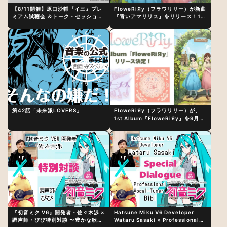
【8/11開催】原口沙輔『イ三』プレ
FloweRiЯy（フラワリリー）が新曲
ミアム試聴会 ＆トーク・セッション
『青いアマリリス』をリリース！1st
〜完成直後の“ピュアな原音体験”と
アルバム詳細も発表
制作秘話
第42話「未来派LOVERS」
FloweRiЯy（フラワリリー）が、
1st Album『FloweRiЯy』を9月23
日（水）にリリース！
『初音ミク V6』開発者・佐々木渉 ×
Hatsune Miku V6 Developer
調声師・びび特別対談 〜豊かな歌声
Wataru Sasaki × Professional