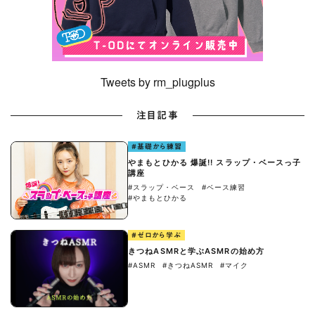
Tweets by rm_plugplus
注目記事
#基礎から練習
やまもとひかる 爆誕!! スラップ・ベースっ子
講座
#スラップ・ベース
#ベース練習
#やまもとひかる
#ゼロから学ぶ
きつねASMRと学ぶASMRの始め方
#ASMR
#きつねASMR
#マイク