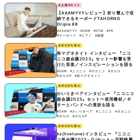
#上達のヒント
【AAAMYYYレビュー】折り畳んで収
納できるキーボードTAHORNG
Oripia 88
#AAAMYYY
#DAW
#DTM
#PR
#キーボード
#ピアノ
#鍵盤
#ゼロから学ぶ
柊マグネタイト インタビュー 『ニコ
ニコ超会議2023』セット〜影響を受
けた音楽／インスピレーションを語る
#DAW
#ニコニコ
#ボカニコ
#ボカロ
#ボカロP
#柊マグネタイト
#ゼロから学ぶ
かいりきベアインタビュー 『ニコニコ
超会議2023』セット〜使用機材／ギ
ターとバンドへの意欲を語る
#DAW
#かいりきベア
#ニコニコ
#ボカニコ
#ボカロ
#ボカロP
#ゼロから学ぶ
kz(livetune)インタビュー 『ニコニ
コ超会議2023』DJセット～百戦錬磨