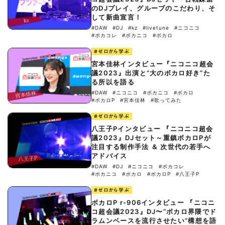
のDJプレイ、グルーブのこだわり、そ
して新曲宣言！
#DAW
#DJ
#kz
#livetune
#ニコニコ
#ボカコレ
#ボカニコ
#ボカロ
#ゼロから学ぶ
宮本佳林インタビュー『ニコニコ超会
議2023』出演と“大のボカロ好き”た
る所以を語る
#DAW
#ニコニコ
#ボカニコ
#ボカロ
#ボカロP
#宮本佳林
#歌ってみた
#ゼロから学ぶ
八王子Pインタビュー 『ニコニコ超会
議2023』DJセット～重鎮ボカロPが
注目する制作手法 ＆ 次世代の若手へ
アドバイス
#DAW
#DJ
#ニコニコ
#ボカコレ
#ボカニコ
#ボカロ
#ボカロP
#八王子P
#ゼロから学ぶ
ボカロP r-906インタビュー 『ニコニ
コ超会議2023』DJ〜“ボカロ界隈でド
ラムンベースを流行させたい”構想を語