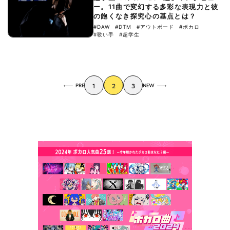
ー。11曲で変幻する多彩な表現力と彼
の飽くなき探究心の基点とは？
#DAW
#DTM
#アウトボード
#ボカロ
#歌い手
#超学生
PRE
1
2
3
NEW