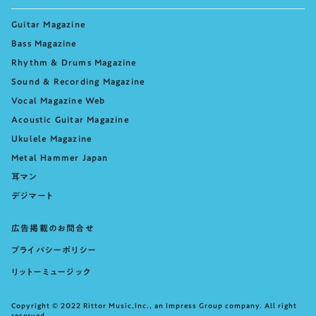
Guitar Magazine
Bass Magazine
Rhythm & Drums Magazine
Sound & Recording Magazine
Vocal Magazine Web
Acoustic Guitar Magazine
Ukulele Magazine
Metal Hammer Japan
耳マン
デジマート
広告掲載のお問合せ
プライバシーポリシー
リットーミュージック
Copyright © 2022 Rittor Music,Inc., an Impress Group company. All right
reserved