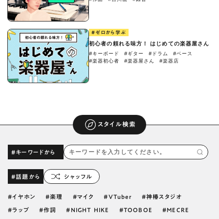
#ゼロから学ぶ
初心者の頼れる味方！ はじめての楽器屋さん
#キーボード
#ギター
#ドラム
#ベース
#楽器初心者
#楽器屋さん
#楽器店
スタイル検索
#キーワードから
#話題から
シャッフル
イヤホン
楽理
マイク
VTuber
神椿スタジオ
ラップ
作詞
NIGHT HIKE
TOOBOE
MECRE