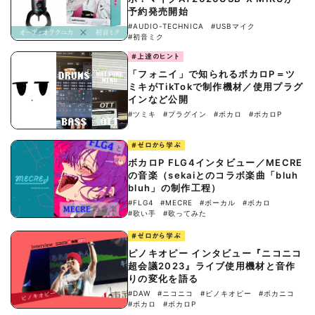
予約発売開始
#AUDIO-TECHNICA
#USBマイク
#初音ミク
#上達のヒント
「フォニイ」で知られるボカロP＝ツ
ミキがTikTokで制作機材／使用プラグ
インなど公開
#ツミキ
#プラグイン
#ボカロ
#ボカロP
#ゼロから学ぶ
ボカロP FLG4インタビュー／MECRE
の音楽（sekaiとのコラボ楽曲「bluh
bluh」の制作工程）
#FLG4
#MECRE
#ボーカル
#ボカロ
#歌い手
#歌ってみた
#ゼロから学ぶ
ピノキオピー インタビュー『ニコニコ
超会議2023』ライブ使用機材と音作
りの変化を語る
#DAW
#ニコニコ
#ピノキオピー
#ボカニコ
#ボカロ
#ボカロP