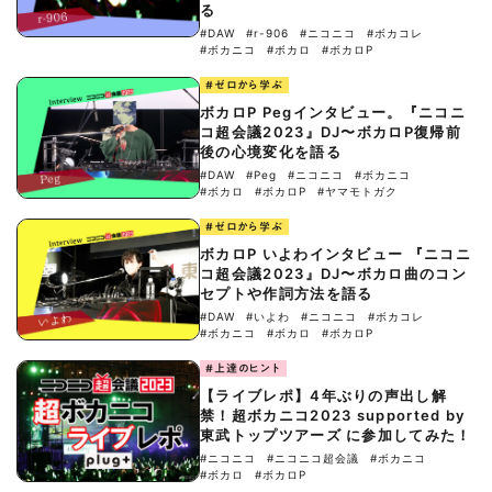
る
#DAW
#r-906
#ニコニコ
#ボカコレ
#ボカニコ
#ボカロ
#ボカロP
#ゼロから学ぶ
ボカロP Pegインタビュー。『ニコニ
コ超会議2023』DJ〜ボカロP復帰前
後の心境変化を語る
#DAW
#Peg
#ニコニコ
#ボカニコ
#ボカロ
#ボカロP
#ヤマモトガク
#ゼロから学ぶ
ボカロP いよわインタビュー 『ニコニ
コ超会議2023』DJ〜ボカロ曲のコン
セプトや作詞方法を語る
#DAW
#いよわ
#ニコニコ
#ボカコレ
#ボカニコ
#ボカロ
#ボカロP
#上達のヒント
【ライブレポ】4年ぶりの声出し解
禁！超ボカニコ2023 supported by
東武トップツアーズ に参加してみた！
#ニコニコ
#ニコニコ超会議
#ボカニコ
#ボカロ
#ボカロP