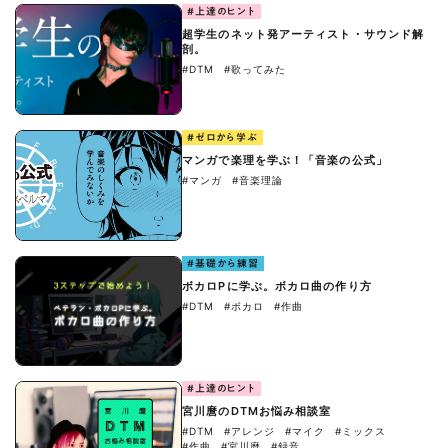
#上達のヒント
超学生のネット発アーティスト・サウンド解
剖。
#DTM
#歌ってみた
#ゼロから学ぶ
マンガで楽理を学ぶ！「音楽の公式」
#マンガ
#音楽理論
#基礎から練習
ボカロPに学ぶ。ボカロ曲の作り方
#DTM
#ボカロ
#作曲
#上達のヒント
宮川麿のDTMお悩み相談室
#DTM
#アレンジ
#マイク
#ミックス
#作曲
#宮川麿
#録音