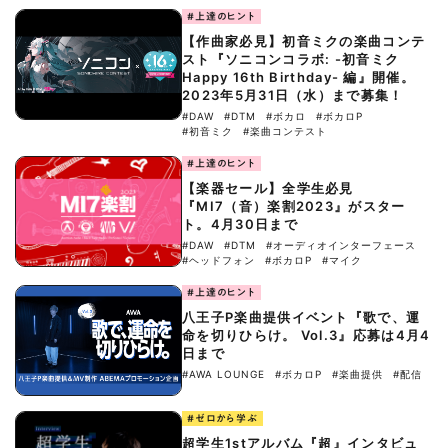
#上達のヒント
【作曲家必見】初音ミクの楽曲コンテ
スト『ソニコンコラボ: -初音ミク
Happy 16th Birthday- 編』開催。
2023年5月31日（水）まで募集！
#DAW
#DTM
#ボカロ
#ボカロP
#初音ミク
#楽曲コンテスト
#上達のヒント
【楽器セール】全学生必見
『MI7（音）楽割2023』がスター
ト。4月30日まで
#DAW
#DTM
#オーディオインターフェース
#ヘッドフォン
#ボカロP
#マイク
#上達のヒント
八王子P楽曲提供イベント『歌で、運
命を切りひらけ。 Vol.3』応募は4月4
日まで
#AWA LOUNGE
#ボカロP
#楽曲提供
#配信
#ゼロから学ぶ
超学生1stアルバム『超』インタビュ