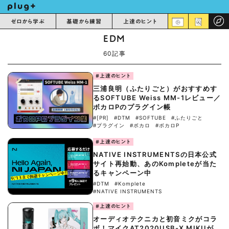
ゼロから学ぶ
基礎から練習
上達のヒント
EDM
60記事
#上達のヒント
三浦良明（ふたりごと）がおすすめす
るSOFTUBE Weiss MM-1レビュー／
ボカロPのプラグイン帳
#[PR]
#DTM
#SOFTUBE
#ふたりごと
#プラグイン
#ボカロ
#ボカロP
#上達のヒント
NATIVE INSTRUMENTSの日本公式
サイト再始動、あのKompleteが当た
るキャンペーン中
#DTM
#Komplete
#NATIVE INSTRUMENTS
#上達のヒント
オーディオテクニカと初音ミクがコラ
ボ！マイクAT2020USB-X MIKUが